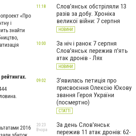
Слов’янськ обстріляли 13
11:18
разів за добу. Хроніка
нопроект «Про
великої війни: 7 серпня
тну і
НОВИНИ
лить знайти
бництво,
За ніч і ранок 7 серпня
10:00
ватизація
Слов'янськ пережив п'ять
атак дронів - Лях
НОВИНИ
 рейтингах.
З’явилась петиція про
09:02
присвоєння Олексію Юкову
444
звання Героя України
ловина.
(посмертно)
СТАТТІ
За день Слов'янськ
20:23
льтатами 2016
Вчора
пережив 11 атак дронів: 62-
азали збиток