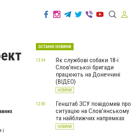
ОСТАННІ НОВИНИ
оект
Як службові собаки 18-ї
13:34
Слов'янської бригади
працюють на Донеччині
(ВІДЕО)
НОВИНИ
Генштаб ЗСУ повідомив про
12:00
ситуацію на Слов’янському
авних
та найближчих напрямках
НОВИНИ
 і