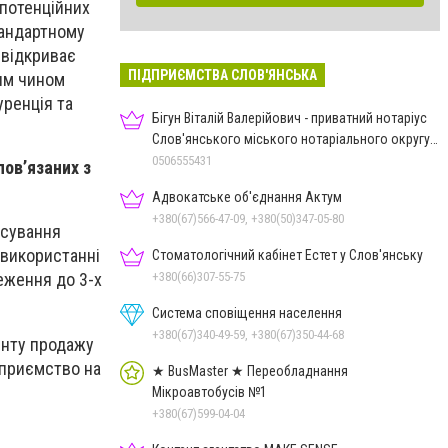
 потенційних
тандартному
 відкриває
ПІДПРИЄМСТВА СЛОВ'ЯНСЬКА
ким чином
уренція та
Бігун Віталій Валерійович - приватний нотаріус
Слов'янського міського нотаріального округу
Дон.обл.
0506555431
пов’язаних з
Адвокатське об'єднання Актум
+380(67)566-47-09, +380(50)347-05-80
осування
 використанні
Стоматологічний кабінет Естет у Слов'янську
+380(66)307-55-75
еження до 3-х
Система сповіщення населення
+380(67)340-49-59, +380(67)350-44-68
енту продажу
дприємство на
★ BusMaster ★ Переобладнання
Мікроавтобусів №1
+380(67)599-04-04