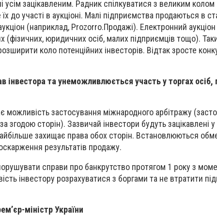
і усім зацікавленим. Радник спілкуватися з великим колом
 їх до участі в аукціоні. Малі підприємства продаються в с
укціон (наприклад, Prozorro.Продажі). Електронний аукціон
х (фізичних, юридичних осіб, малих підприємців тощо). Та
озширити коло потенційних інвесторів. Відтак зросте конк
в інвестора та унеможливлюється участь у торгах осіб, 
є можливість застосування міжнародного арбітражу (заст
а згодою сторін). Зазвичай інвестори будуть зацікавлені у
 найбільше захищає права обох сторін. Встановлюються обм
оскарження результатів продажу.
порушувати справи про банкрутство протягом 1 року з мом
вість інвестору розрахуватися з боргами та не втратити пі
ем’єр-міністр України