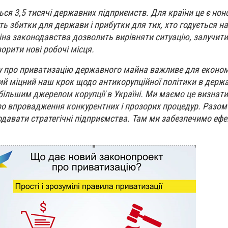
ться 3,5 тисячі державних підприємств. Для країни це є нон
ь збитки для держави і прибутки для тих, хто годується н
на законодавства дозволить вирівняти ситуацію, залучити
ворити нові робочі місця.
у про приватизацію державного майна важливе для економ
мий міцний наш крок щодо антикорупційної політики в держа
ільшим джерелом корупції в Україні. Ми маємо це визнати 
о впровадження конкурентних і прозорих процедур. Разом з
одавати стратегічні підприємства. Там ми забезпечимо еф