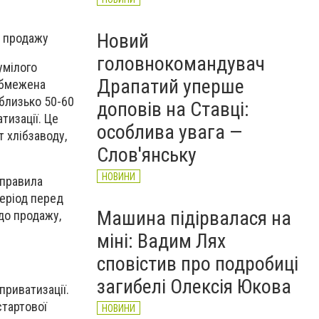
Новий
о продажу
головнокомандувач
умілого
Драпатий уперше
 обмежена
близько 50-60
доповів на Ставці:
тизації. Це
особлива увага —
 хлібзаводу,
Слов'янську
НОВИНИ
 правила
еріод перед
Машина підірвалася на
до продажу,
міні: Вадим Лях
сповістив про подробиці
загибелі Олексія Юкова
приватизації.
стартової
НОВИНИ