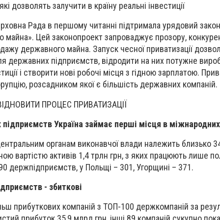
кі дозволять залучити в країну реальні інвестиції
Верховна Рада в першому читанні підтримала урядовий зако
 майна». Цей законопроект запроваджує прозору, конкурен
дажу державного майна. Запуск чесної приватизації дозво
ля державних підприємств, відродити на них потужне виро
тиції і створити нові робочі місця з гідною зарплатою. При
рупцію, розсадником якої є більшість державних компаній.
ІДНОВИТИ ПРОЦЕС ПРИВАТИЗАЦІЇ
 підприємств Україна займає перші місця в міжнародних
центральним органам виконавчої влади належить близько 3
ю вартістю активів 1,4 трлн грн, з яких працюють лише по
 90 держпідприємств, у Польщі – 301, Угорщині – 371.
дприємств - збиткові
льш прибуткових компаній з ТОП-100 держкомпаній за резу
стий прибуток 35,9 млрд грн, інші 89 компаній сукупно пок