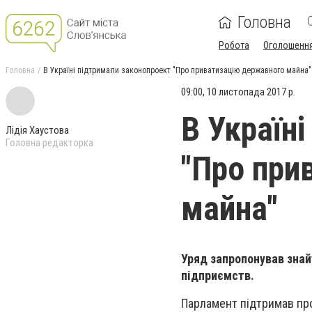
Головна
Робота
Оголошенн
Головна
В Україні підтримали законопроект "Про приватизацію державного майна"
09:00, 10 листопада 2017 р.
В Україн
Лідія Хаустова
Головна редакторка
"Про при
майна"
Уряд запропонував зна
підприємств.
Парламент підтримав про