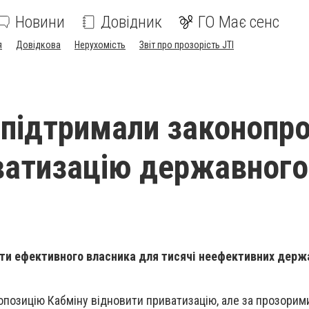
Новини
Довідник
ГО Має сенс
я
Довідкова
Нерухомість
Звіт про прозорість JTI
і підтримали законопр
ватизацію державного
йти ефективного власника для тисячі неефективних держ
позицію Кабміну відновити приватизацію, але за прозорими