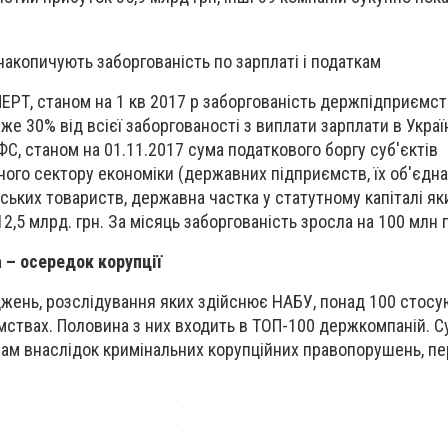
акопичують заборгованість по зарплаті і податкам
ЕРТ, станом на 1 кв 2017 р заборгованість держпідприємст
же 30% від всієї заборгованості з виплати зарплати в Україн
, станом на 01.11.2017 сума податкового боргу суб'єктів
го сектору економіки (державних підприємств, їх об'єднан
ських товариств, державна частка у статутному капіталі я
12,5 млрд. грн. За місяць заборгованість зросла на 100 млн г
– осередок корупції
жень, розслідування яких здійснює НАБУ, понад 100 стосу
мствах. Половина з них входить в ТОП-100 держкомпаній. Су
вам внаслідок кримінальних корупційних правопорушень, 