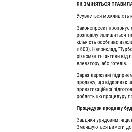
ЯК ЗМІНЯТЬСЯ ПРАВИ
Усувається можливість м
Законопроект пропонує с
розподілу залишиться тіл
кількість особливо важл
з 800). Наприклад, “Турб
різноманітні активи від
елеватору, або готелів.
Зараз державні підприємс
продажу, що відкриває ш
приватизаційної підгото
роблять цю процедуру п
Процедури продажу буд
Завдяки урядовим ініціа
Зменшуються вимоги до г