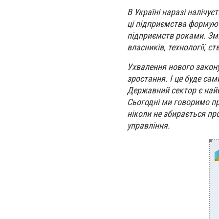
В Україні наразі налічує
ці підприємства формуют
підприємств роками. Змі
власників, технології, ст
Ухвалення нового закон
зростання. І це буде са
Державний сектор є найб
Сьогодні ми говоримо пр
ніколи не збирається пр
управління.