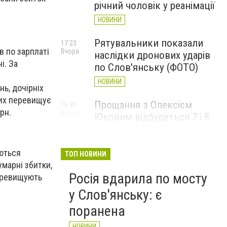
річний чоловік у реанімації
НОВИНИ
Рятувальники показали
17:23
в по зарплаті
Вчора
наслідки дронових ударів
і. За
по Слов'янську (ФОТО)
НОВИНИ
ь, дочірніх
ких перевищує
Прощання з Олексієм
16:30
рн.
Вчора
Юковим відбудеться 7 і 8
серпня
НОВИНИ
ються
ТОП НОВИНИ
марні збитки,
Росія вдарила по мосту
перевищують
у Слов'янську: є
поранена
НОВИНИ