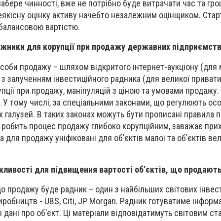
набере чинності, вже не потрібно буде витрачати час та гро
еякісну оцінку активу начебто незалежним оцінщиком. Старт
балансовою вартістю.
жники для корупції при продажу державних підприємст
оби продажу – шляхом відкритого інтернет-аукціону (для 
у з залученням інвестиційного радника (для великої приватиз
пції при продажу, маніпуляцій з ціною та умовами продажу. 
. У тому числі, за спеціальними законами, що регулюють ос
х галузей. В таких законах можуть бути прописані правила 
 робить процес продажу глибоко корупційним, заважає при
а для продажу уніфіковані для об’єктів малої та об’єктів ве
ливості для підвищення вартості об’єктів, що продают
до продажу буде радник – один з найбільших світових інвес
иробництв - UBS, Citi, JP Morgan. Радник готуватиме інформ
дані про об’єкт. Ці матеріали відповідатимуть світовим ст