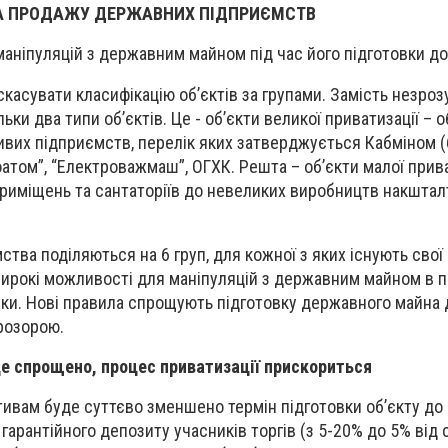
ЛА ПРОДАЖУ ДЕРЖАВНИХ ПІДПРИЄМСТВ
аніпуляцій з державним майном під час його підготовки д
касувати класифікацію об’єктів за групами. Замість незроз
ьки два типи об’єктів. Це - об’єкти великої приватизації –
ивих підприємств, перелік яких затверджується Кабміном (
оатом”, “Електроважмаш”, ОГХК. Решта – об’єкти малої прива
 приміщень та сантаторіїв до невеликих виробництв накшталт
тва поділяються на 6 груп, для кожної з яких існують свої
ирокі можливості для маніпуляцій з державним майном в п
вки. Нові правила спрощують підготовку державного майна 
розорою.
е спрощено, процес приватизації прискориться
тивам буде суттєво зменшено термін підготовки об’єкту до 
арантійного депозиту учасників торгів (з 5-20% до 5% від 