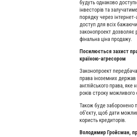
будуть однаково доступн
інвесторів та залучатиме
порядку через інтернет-а
доступ для всіх бажаючи
законопроект дозволяє р
фінальна ціна продажу.
Посилюється захист пра
країною-агресором
Законопроект передбача
права іноземних держав з
англійського права, яке
років строку можливого 
Також буде заборонено 
об’єкту, щоб дати можли
користь кредиторів.
Володимир Гройсман, пр