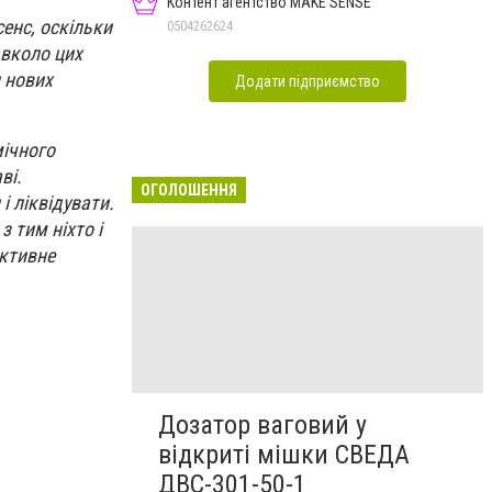
Контент агентство MAKE SENSE
сенс, оскільки
0504262624
авколо цих
 нових
Додати підприємство
ічного
ві.
ОГОЛОШЕННЯ
і ліквідувати.
 тим ніхто і
ективне
Дозатор ваговий у
відкриті мішки СВЕДА
ДВС-301-50-1