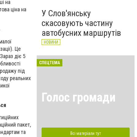
ші на
ова ціна на
У Слов'янську
скасовують частину
в
автобусних маршрутів
малої
НОВИНИ
ації). Це
Зараз діє 5
обливості
СПЕЦТЕМА
продажу під
ходу реальних
ликої
Голос громади
ься
тиційних
аційний пакет,
андартам та
Всі матеріали тут