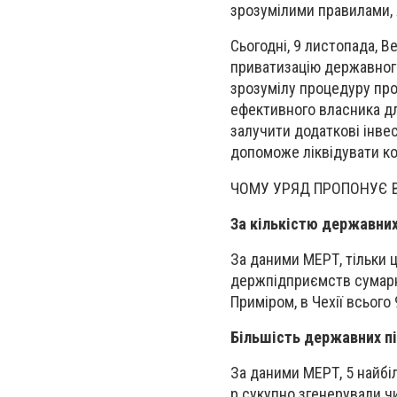
зрозумілими правилами, я
Сьогодні, 9 листопада, 
приватизацію державного
зрозумілу процедуру про
ефективного власника д
залучити додаткові інвес
допоможе ліквідувати ко
ЧОМУ УРЯД ПРОПОНУЄ В
За кількістю державних
За даними МЕРТ, тільки 
держпідприємств сумарно
Приміром, в Чехії всього
Більшість державних пі
За даними МЕРТ, 5 найбі
р сукупно згенерували чи