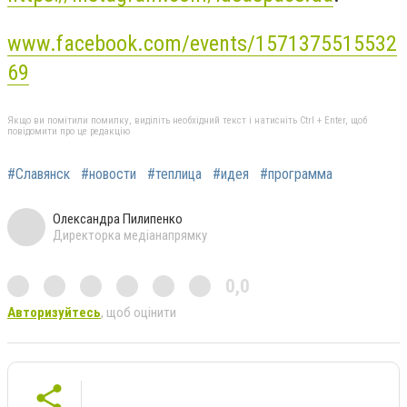
www.facebook.com/events/1571375515532
69
Якщо ви помітили помилку, виділіть необхідний текст і натисніть Ctrl + Enter, щоб
повідомити про це редакцію
#Славянск
#новости
#теплица
#идея
#программа
Олександра Пилипенко
Директорка медіанапрямку
0,0
Авторизуйтесь
, щоб оцінити