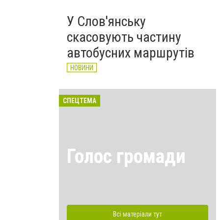
У Слов'янську
скасовують частину
автобусних маршрутів
НОВИНИ
СПЕЦТЕМА
Голос громади
Всі матеріали тут