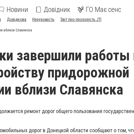
Новини
Довідник
ГО Має сенс
я
Довідкова
Нерухомість
Звіт про прозорість JTI
ии вблизи Славянска
и завершили работы 
ройству придорожной
ии вблизи Славянска
должается ремонт дорог общего пользования государстве
томобильных дорог в Донецкой области сообщают о том, чт