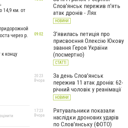
,
Слов'янськ пережив п'ять
14,9 км. от
атак дронів - Лях
НОВИНИ
 придорожной
З’явилась петиція про
09:02
оста через р.
присвоєння Олексію Юкову
звання Героя України
 к концу
(посмертно)
СТАТТІ
За день Слов'янськ
20:23
Вчора
пережив 11 атак дронів: 62-
річний чоловік у реанімації
НОВИНИ
Рятувальники показали
17:23
Вчора
 оцінити
наслідки дронових ударів
по Слов'янську (ФОТО)