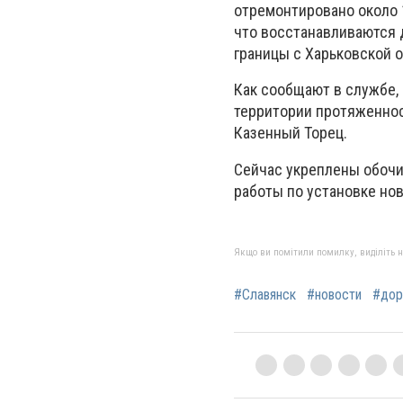
отремонтировано около 1
что восстанавливаются 
границы с Харьковской о
Как сообщают в службе,
территории протяженност
Казенный Торец.
Сейчас укреплены обочи
работы по установке но
Якщо ви помітили помилку, виділіть нео
#Славянск
#новости
#дор