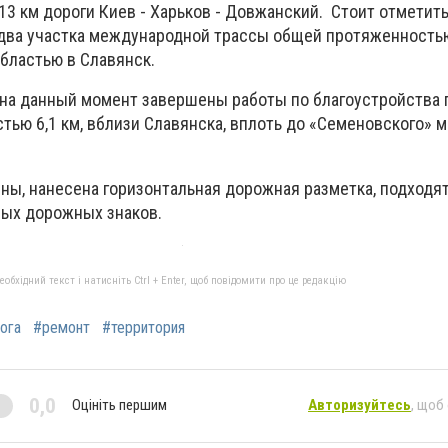
3 км дороги Киев - Харьков - Довжанский. Стоит отметить
два участка международной трассы общей протяженностью 
бластью в Славянск.
 на данный момент завершены работы по благоустройства
ью 6,1 км, вблизи Славянска, вплоть до «Семеновского» м
ны, нанесена горизонтальная дорожная разметка, подходят
вых дорожных знаков.
бхідний текст і натисніть Ctrl + Enter, щоб повідомити про це редакцію
ога
#ремонт
#территория
0,0
Оцініть першим
Авторизуйтесь
, щоб