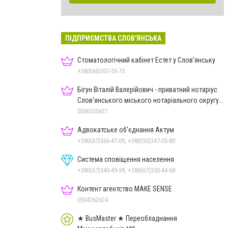
ПІДПРИЄМСТВА СЛОВ'ЯНСЬКА
Стоматологічний кабінет Естет у Слов'янську
+380(66)307-55-75
Бігун Віталій Валерійович - приватний нотаріус
Слов'янського міського нотаріального округу
Дон.обл.
0506555431
Адвокатське об'єднання Актум
+380(67)566-47-09, +380(50)347-05-80
Система сповіщення населення
+380(67)340-49-59, +380(67)350-44-68
Контент агентство MAKE SENSE
0504262624
★ BusMaster ★ Переобладнання