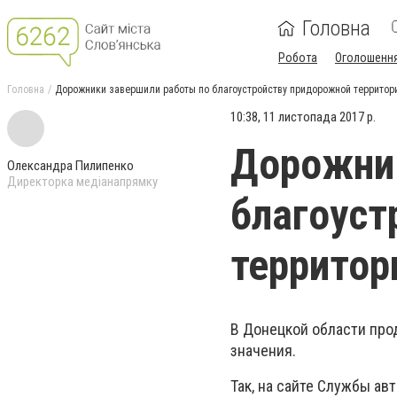
Головна
Робота
Оголошенн
Головна
Дорожники завершили работы по благоустройству придорожной территор
10:38, 11 листопада 2017 р.
Дорожник
Олександра Пилипенко
Директорка медіанапрямку
благоуст
территор
В Донецкой области про
значения.
Так, на сайте Службы ав