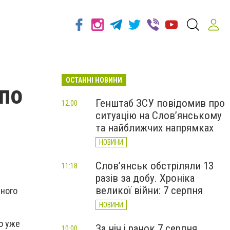
ОСТАННІ НОВИНИ
по
Генштаб ЗСУ повідомив про
12:00
ситуацію на Слов’янському
та найближчих напрямках
НОВИНИ
Слов’янськ обстріляли 13
11:18
разів за добу. Хроніка
великої війни: 7 серпня
нного
НОВИНИ
о уже
За ніч і ранок 7 серпня
10:00