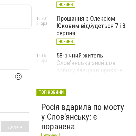
НОВИНИ
Прощання з Олексієм
16:30
Вчора
Юковим відбудеться 7 і 8
серпня
НОВИНИ
58-річний житель
15:16
Вчора
Слов'янська знайшов
роботу завдяки проєкту
🙂
«Досвід має значення»
НОВИНИ
ТОП НОВИНИ
Росія вдарила по мосту
у Слов'янську: є
поранена
Додати
НОВИНИ