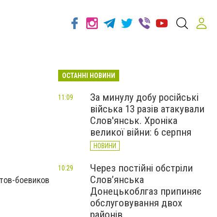
ОСТАННІ НОВИНИ
За минулу добу російські
11:09
війська 13 разів атакували
Слов'янськ. Хроніка
великої війни: 6 серпня
НОВИНИ
Через постійні обстріли
10:29
Слов’янська
стов-боевиков
Донецькоблгаз припиняє
обслуговування двох
районів