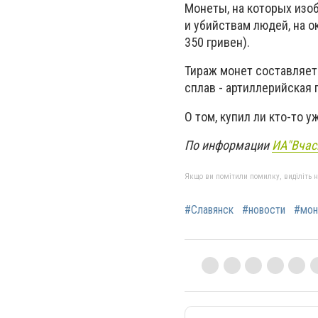
Монеты, на которых изо
и убийствам людей, на 
350 гривен).
Тираж монет составляет
сплав - артиллерийская г
О том, купил ли кто-то у
По информации
ИА"Вчас
Якщо ви помітили помилку, виділіть нео
#Славянск
#новости
#мон