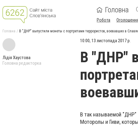
Головна
Робота
Оголошенн
Головна
В "ДНР" выпустили монеты с портретами террористов, воевавших в Славя
10:00, 13 листопада 2017 р.
В "ДНР" 
Лідія Хаустова
Головна редакторка
портрета
воевавши
В так называемой "ДНР"
Моторолы и Гиви, которы