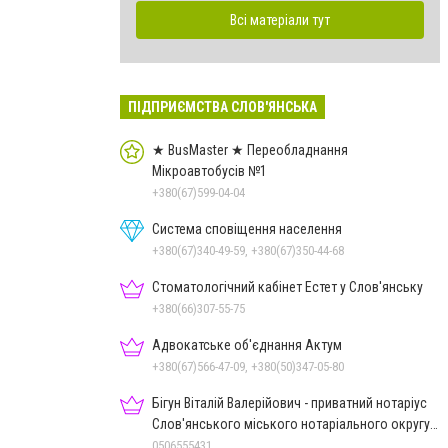
Всі матеріали тут
ПІДПРИЄМСТВА СЛОВ'ЯНСЬКА
★ BusMaster ★ Переобладнання
Мікроавтобусів №1
+380(67)599-04-04
Система сповіщення населення
+380(67)340-49-59, +380(67)350-44-68
Стоматологічний кабінет Естет у Слов'янську
+380(66)307-55-75
Адвокатське об'єднання Актум
+380(67)566-47-09, +380(50)347-05-80
Бігун Віталій Валерійович - приватний нотаріус
Слов'янського міського нотаріального округу
Дон.обл.
0506555431