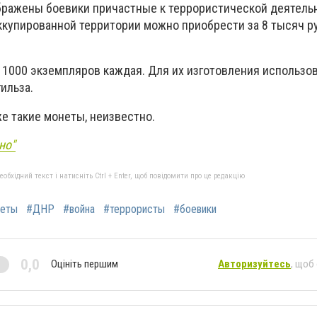
бражены боевики причастные к террористической деятель
оккупированной территории можно приобрести за 8 тысяч р
 1000 экземпляров каждая. Для их изготовления использо
ильза.
же такие монеты, неизвестно.
но"
бхідний текст і натисніть Ctrl + Enter, щоб повідомити про це редакцію
еты
#ДНР
#война
#террористы
#боевики
0,0
Оцініть першим
Авторизуйтесь
, щоб