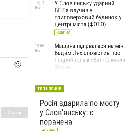
У Слов’янську ударний
19:17
Вчора
БПЛа влучив у
триповерховий будинок у
центрі міста (ФОТО)
НОВИНИ
Машина підірвалася на міні:
19:00
Вчора
Вадим Лях сповістив про
подробиці загибелі Олексія
🙂
Юкова
НОВИНИ
У Слов'янську і
17:40
ТОП НОВИНИ
Вчора
Краматорську припинено
Росія вдарила по мосту
водопостачання: що
сталося
у Слов'янську: є
Додати
НОВИНИ
поранена
НОВИНИ