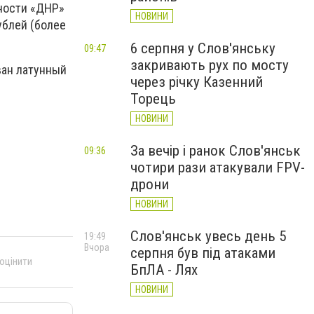
ности «ДНР»
НОВИНИ
ублей (более
6 серпня у Слов'янську
09:47
закривають рух по мосту
ван латунный
через річку Казенний
Торець
НОВИНИ
За вечір і ранок Слов'янськ
09:36
чотири рази атакували FPV-
дрони
НОВИНИ
Слов'янськ увесь день 5
19:49
Вчора
серпня був під атаками
 оцінити
БпЛА - Лях
НОВИНИ