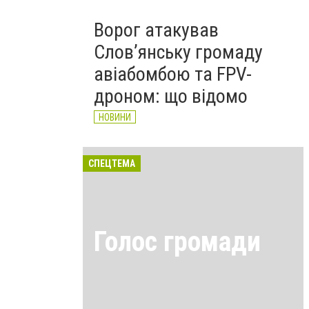
Ворог атакував
Слов’янську громаду
авіабомбою та FPV-
дроном: що відомо
НОВИНИ
СПЕЦТЕМА
Голос громади