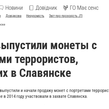
Новини
Довідник
ГО Має сенс
я
Довідкова
Нерухомість
Звіт про прозорість JTI
нске
выпустили монеты с
ми террористов,
х в Славянске
 выпустили и начали продажу монет с портретами террори
е в 2014 году участвовали в захвате Славянска.