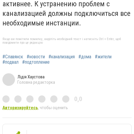
активнее. К устранению проблем с
канализацией должны подключиться все
необходимые инстанции.
Якщо ви помітили помилку, виділіть необхідний текст і натисніть Ctrl + Enter, щоб
повідомити про це редакцію
#Славянск
#новости
#канализация
#дома
#жители
#подвал
#подтопление
Лідія Хаустова
Головна редакторка
0,0
Авторизируйтесь
, чтобы оценить