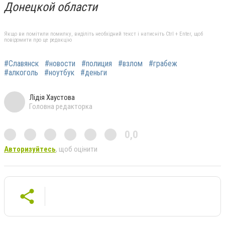
Донецкой области
Якщо ви помітили помилку, виділіть необхідний текст і натисніть Ctrl + Enter, щоб
повідомити про це редакцію
#Славянск
#новости
#полиция
#взлом
#грабеж
#алкоголь
#ноутбук
#деньги
Лідія Хаустова
Головна редакторка
0,0
Авторизуйтесь
, щоб оцінити