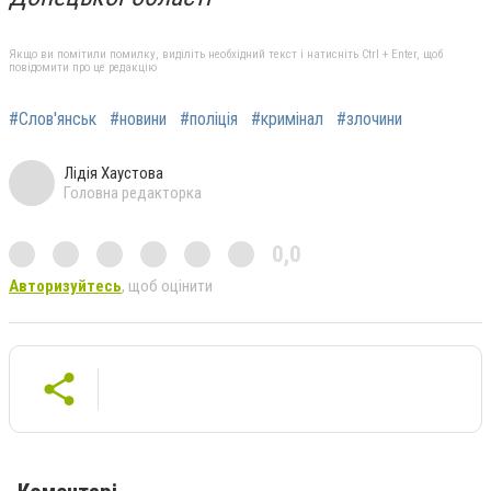
Якщо ви помітили помилку, виділіть необхідний текст і натисніть Ctrl + Enter, щоб
повідомити про це редакцію
#Слов'янськ
#новини
#поліція
#кримінал
#злочини
Лідія Хаустова
Головна редакторка
0,0
Авторизуйтесь
, щоб оцінити