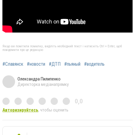
Якщо ви помітили помилку, виділіть необхідний текст і натисніть Ctrl + Enter, щоб
повідомити про це редакцію
#Славянск
#новости
#ДТП
#пьяный
#водитель
Олександра Пилипенко
Директорка медіанапрямку
0,0
Авторизируйтесь
, чтобы оценить