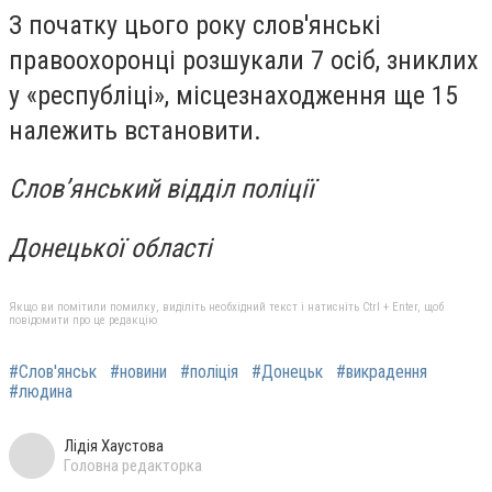
З початку цього року слов'янські
правоохоронці розшукали 7 осіб, зниклих
у «республіці», місцезнаходження ще 15
належить встановити.
Слов’янський відділ поліції
Донецької області
Якщо ви помітили помилку, виділіть необхідний текст і натисніть Ctrl + Enter, щоб
повідомити про це редакцію
#Слов'янськ
#новини
#поліція
#Донецьк
#викрадення
#людина
Лідія Хаустова
Головна редакторка