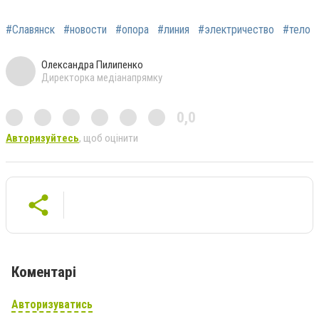
#Славянск
#новости
#опора
#линия
#электричество
#тело
Олександра Пилипенко
Директорка медіанапрямку
0,0
Авторизуйтесь
, щоб оцінити
Коментарі
Авторизуватись