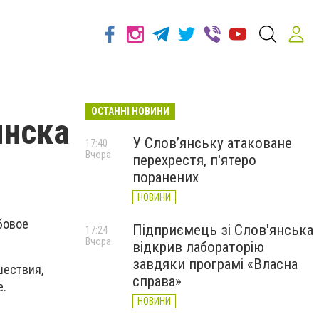
ОСТАННІ НОВИНИ
янска
У Слов’янську атаковане
17:40
Вчора
перехрестя, п'ятеро
поранених
НОВИНИ
бовое
Підприємець зі Слов'янська
17:24
Вчора
відкрив лабораторію
завдяки програмі «Власна
шествия,
справа»
е.
НОВИНИ