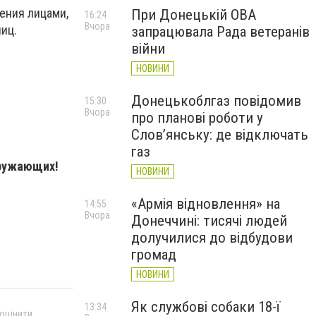
ения лицами,
При Донецькій ОВА
16:24
Вчора
иц.
запрацювала Рада ветеранів
війни
НОВИНИ
Донецькоблгаз повідомив
15:30
Вчора
про планові роботи у
Слов’янську: де відключать
газ
кружающих!
НОВИНИ
«Армія відновлення» на
14:55
Вчора
Донеччині: тисячі людей
долучилися до відбудови
громад
НОВИНИ
Як службові собаки 18-ї
13:34
 оцінити