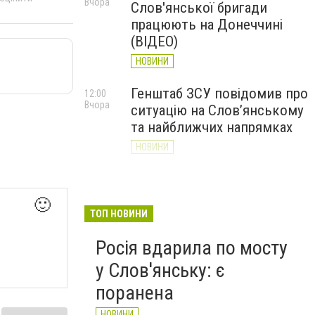
Вчора
Слов'янської бригади
працюють на Донеччині
(ВІДЕО)
НОВИНИ
Генштаб ЗСУ повідомив про
12:00
Вчора
ситуацію на Слов’янському
та найближчих напрямках
НОВИНИ
Слов’янськ обстріляли 13
11:18
Вчора
разів за добу. Хроніка
🙂
великої війни: 7 серпня
ТОП НОВИНИ
НОВИНИ
Росія вдарила по мосту
у Слов'янську: є
поранена
НОВИНИ