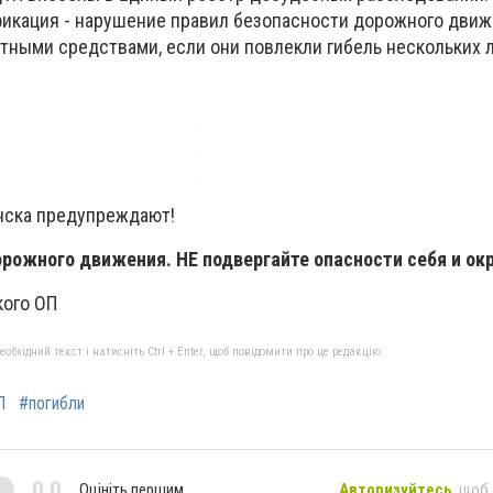
икация - нарушение правил безопасности дорожного движ
ными средствами, если они повлекли гибель нескольких л
нска предупреждают!
рожного движения. НЕ подвергайте опасности себя и о
кого ОП
бхідний текст і натисніть Ctrl + Enter, щоб повідомити про це редакцію
П
#погибли
0,0
Оцініть першим
Авторизуйтесь
, щоб