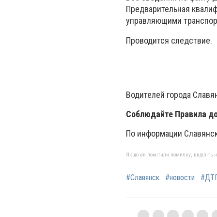
Предварительная квалиф
управляющими транспорт
Проводится следствие.
Водителей города Славя
Соблюдайте Правила до
По информации Славянс
Якщо ви помітили помилку, виділіть нео
#Славянск
#новости
#ДТ