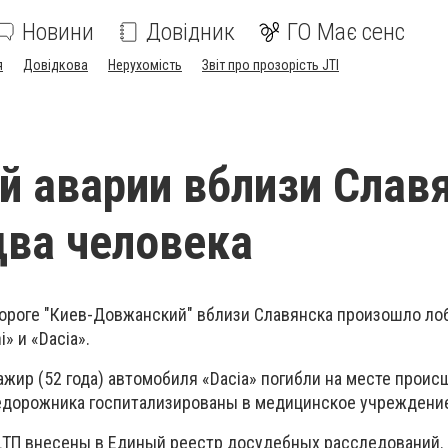
Новини
Довідник
ГО Має сенс
я
Довідкова
Нерухомість
Звіт про прозорість JTI
й аварии вблизи Слав
два человека
одороге "Киев-Довжанский" вблизи Славянска произошло ло
» и «Dacia».
сажир (52 года) автомобиля «Dacia» погибли на месте проис
едорожника госпитализированы в медицинское учреждени
ДТП внесены в Единый реестр досудебных расследований.