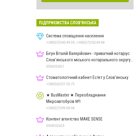
ПІДПРИЄМСТВА СЛОВ'ЯНСЬКА
Система сповіщення населення
+380(67)340-49-59, +380(67)350-44-68
Бігун Віталій Валерійович - приватний нотаріус
Слов'янського міського нотаріального округу
Дон.обл.
0506555431
Стоматологічний кабінет Естет у Слов'янську
+380(66)307-55-75
★ BusMaster ★ Переобладнання
Мікроавтобусів №1
+380(67)599-04-04
Контент агентство MAKE SENSE
0504262624