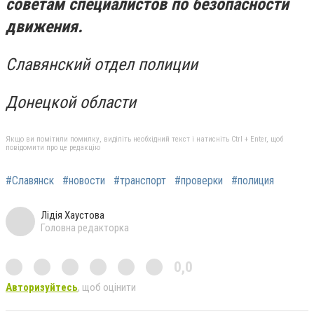
советам специалистов по безопасности
движения.
Славянский отдел полиции
Донецкой области
Якщо ви помітили помилку, виділіть необхідний текст і натисніть Ctrl + Enter, щоб
повідомити про це редакцію
#Славянск
#новости
#транспорт
#проверки
#полиция
Лідія Хаустова
Головна редакторка
0,0
Авторизуйтесь
, щоб оцінити