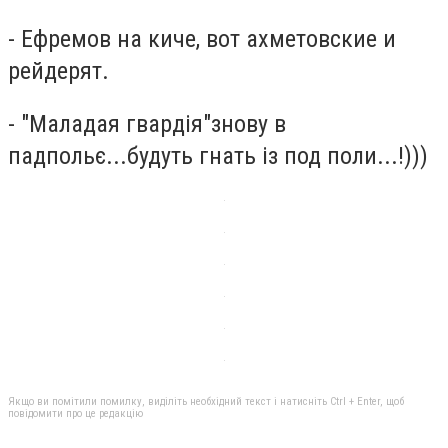
- Ефремов на киче, вот ахметовские и
рейдерят.
- "Маладая гвардія"знову в
падпольє...будуть гнать із под поли...!)))
Якщо ви помітили помилку, виділіть необхідний текст і натисніть Ctrl + Enter, щоб
повідомити про це редакцію