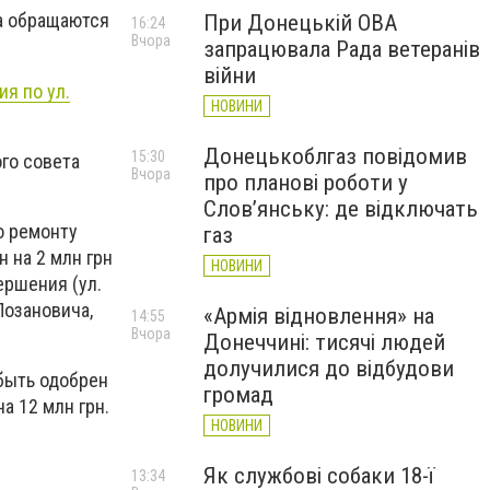
да обращаются
При Донецькій ОВА
16:24
Вчора
запрацювала Рада ветеранів
війни
я по ул.
НОВИНИ
Донецькоблгаз повідомив
15:30
го совета
Вчора
про планові роботи у
Слов’янську: де відключать
о ремонту
газ
 на 2 млн грн
НОВИНИ
ершения (ул.
Лозановича,
«Армія відновлення» на
14:55
Вчора
Донеччині: тисячі людей
долучилися до відбудови
быть одобрен
громад
а 12 млн грн.
НОВИНИ
Як службові собаки 18-ї
13:34