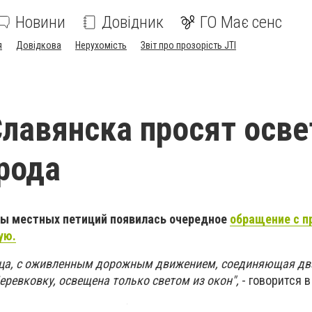
Новини
Довідник
ГО Має сенс
я
Довідкова
Нерухомість
Звіт про прозорість JTI
лавянска просят осве
рода
мы местных петиций появилась очередное
обращение с п
ую.
ица, с оживленным дорожным движением, соединяющая дв
ревковку, освещена только светом из окон",
- говорится в