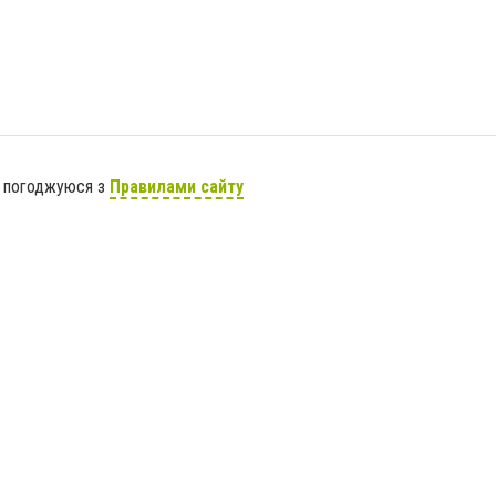
я погоджуюся з
Правилами сайту