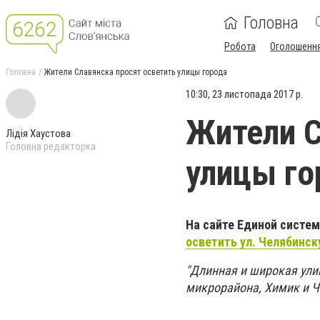
Головна
Робота
Оголошенн
Головна
Жители Славянска просят осветить улицы города
10:30, 23 листопада 2017 р.
Жители С
Лідія Хаустова
Головна редакторка
улицы го
На сайте Единой систе
осветить ул. Челябинск
"Длинная и широкая ул
микрорайона, Химик и Че