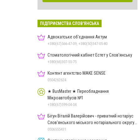
ПІДПРИЄМСТВА СЛОВ'ЯНСЬКА
Адвокатське об'єднання Актум
+380(67)566-47-09, +380(50)347-05-80
Стоматологічний кабінет Естет у Слов'янську
+380(66)307-55-75
Контент агентство MAKE SENSE
0504262624
★ BusMaster ★ Переобладнання
Мікроавтобусів №1
+380(67)599-04-04
Бігун Віталій Валерійович - приватний нотаріус
Слов'янського міського нотаріального округу
Дон.обл.
0506555431