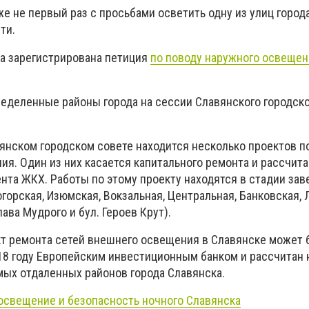
же не первый раз с просьбами осветить одну из улиц горо
ти.
ла зарегистрирована петиция
по поводу наружного освещени
ределенные районы города на сессии Славянского городско
янском городском совете находится несколько проектов п
я. Один из них касается капитального ремонта и рассчитан
нта ЖКХ. Работы по этому проекту находятся в стадии зав
горская, Изюмская, Вокзальная, Центральная, Банковская, 
ава Мудрого и бул. Героев Крут).
т ремонта сетей внешнего освещения в Славянске может 
18 году Европейским инвестиционным банком и рассчитан н
мых отдаленных районов города Славянска.
освещение и безопасность ночного Славянска