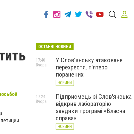
ОСТАННІ НОВИНИ
тить
У Слов’янську атаковане
17:40
Вчора
перехрестя, п'ятеро
поранених
НОВИНИ
росьбой
Підприємець зі Слов'янська
17:24
Вчора
відкрив лабораторію
завдяки програмі «Власна
а
справа»
 петиции.
НОВИНИ