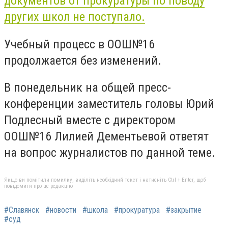
документов от прокуратуры по поводу
других школ не поступало.
Учебный процесс в ООШ№16
продолжается без изменений.
В понедельник на общей пресс-
конференции заместитель головы Юрий
Подлесный вместе с директором
ООШ№16 Лилией Дементьевой ответят
на вопрос журналистов по данной теме.
Якщо ви помітили помилку, виділіть необхідний текст і натисніть Ctrl + Enter, щоб
повідомити про це редакцію
#Славянск
#новости
#школа
#прокуратура
#закрытие
#суд