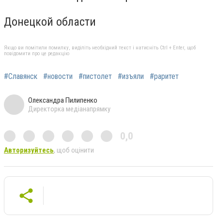
Донецкой области
Якщо ви помітили помилку, виділіть необхідний текст і натисніть Ctrl + Enter, щоб
повідомити про це редакцію
#Славянск
#новости
#пистолет
#изъяли
#раритет
Олександра Пилипенко
Директорка медіанапрямку
0,0
Авторизуйтесь
, щоб оцінити