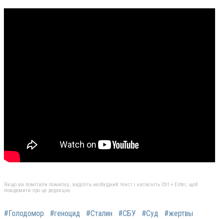
Якщо ви помітили помилку, виділіть необхідний текст і натисніть Ctrl + Enter, щоб
повідомити про це редакцію
#Голодомор
#геноцид
#Сталин
#СБУ
#Суд
#жертвы