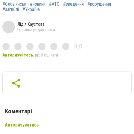
#Слов'янськ
#новини
#АТО
#зведення
#порушення
#загиблі
#Україна
Лідія Хаустова
Головна редакторка
0,0
Авторизуйтесь
, щоб оцінити
Коментарі
Авторизуватись