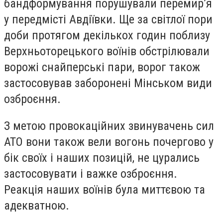
бандформування порушували перемир’я
у передмісті Авдіївки. Ще за світлої пори
доби протягом декількох годин поблизу
Верхньоторецького воїнів обстрілювали
ворожі снайперські пари, ворог також
застосовував заборонені Мінськом види
озброєння.
З метою провокаційних звинувачень сил
АТО вони також вели вогонь почергово у
бік своїх і наших позицій, не цурались
застосовувати і важке озброєння.
Реакція наших воїнів була миттєвою та
адекватною.