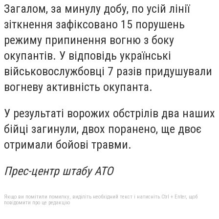
Загалом, за минулу добу, по усій лінії
зіткнення зафіксовано 15 порушень
режиму припинення вогню з боку
окупантів. У відповідь українські
військовослужбовці 7 разів придушували
вогневу активність окупанта.
У результаті ворожих обстрілів два наших
бійці загинули, двох поранено, ще двоє
отримали бойові травми.
Прес-центр штабу АТО
Якщо ви помітили помилку, виділіть необхідний текст і натисніть Ctrl + Enter, щоб
повідомити про це редакцію