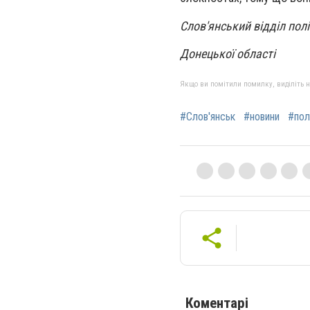
Слов'янський відділ полі
Донецької області
Якщо ви помітили помилку, виділіть нео
#Слов'янськ
#новини
#пол
Коментарі