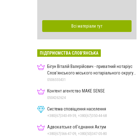
Всі матеріали тут
ПІДПРИЄМСТВА СЛОВ'ЯНСЬКА
Бігун Віталій Валерійович - приватний нотаріус
Слов'янського міського нотаріального округу
Дон.обл.
0506555431
Контент агентство MAKE SENSE
0504262624
Система сповіщення населення
+380(67)340-49-59, +380(67)350-44-68
Адвокатське об'єднання Актум
+380(67)566-47-09, +380(50)347-05-80