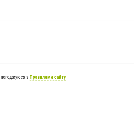
я погоджуюся з
Правилами сайту