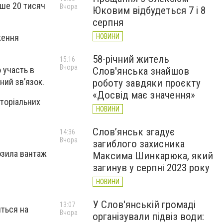
ьше 20 тисяч
Вчора
Юковим відбудеться 7 і 8
серпня
НОВИНИ
ження
58-річний житель
15:16
Вчора
 участь в
Слов'янська знайшов
ний зв’язок.
роботу завдяки проєкту
«Досвід має значення»
иторіальних
НОВИНИ
Слов’янськ згадує
14:36
Вчора
загиблого захисника
озила вантаж
Максима Шинкарюка, який
загинув у серпні 2023 року
НОВИНИ
У Слов'янській громаді
13:07
яться на
Вчора
організували підвіз води: