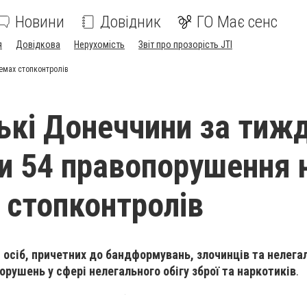
Новини
Довідник
ГО Має сенс
я
Довідкова
Нерухомість
Звіт про прозорість JTI
емах стопконтролів
ькі Донеччини за тиж
и 54 правопорушення 
 стопконтролів
 осіб, причетних до бандформувань, злочинців та нелегал
рушень у сфері нелегального обігу зброї та наркотиків
.