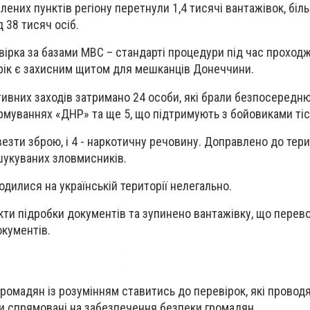
лених пунктів регіону перетнули 1,4 тисячі вантажівок, біл
д 38 тисяч осіб.
вірка за базами МВС – стандарті процедури під час проход
 рік є захисним щитом для мешканців Донеччини.
ивних заходів затримано 24 особи, які брали безпосередню
муваннях «ДНР» та ще 5, що підтримують з бойовиками тіс
езти зброю, і 4 - наркотичну речовину. Доправлено до тер
зшукуваних зловмисників.
ходилися на українській території нелегально.
акти підробки документів та зупинено вантажівку, що перев
окументів.
громадян із розумінням ставитись до перевірок, які провод
и спрямовані на забезпечення безпеки громадян.