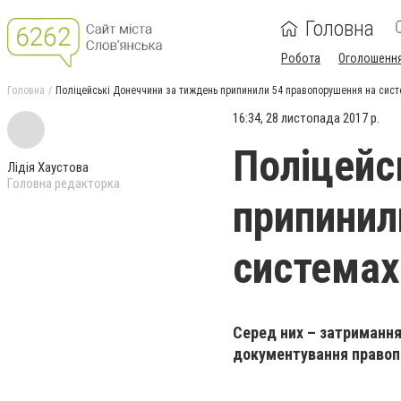
Головна
Робота
Оголошенн
Головна
Поліцейські Донеччини за тиждень припинили 54 правопорушення на сист
16:34, 28 листопада 2017 р.
Поліцейс
Лідія Хаустова
Головна редакторка
припинил
системах
Серед них – затримання
документування правопо