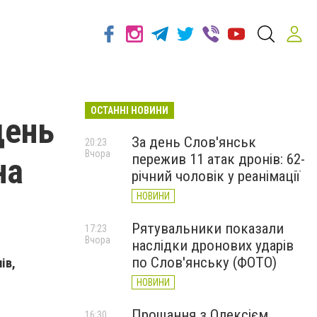
ОСТАННІ НОВИНИ
день
За день Слов'янськ
20:23
Вчора
пережив 11 атак дронів: 62-
на
річний чоловік у реанімації
НОВИНИ
Рятувальники показали
17:23
Вчора
наслідки дронових ударів
по Слов'янську (ФОТО)
ів,
НОВИНИ
Прощання з Олексієм
16:30