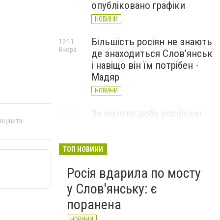
опубліковано графіки
НОВИНИ
Більшість росіян не знають
12:11
Вчора
де знаходиться Слов’янськ
і навіщо він їм потрібен -
Мадяр
НОВИНИ
За минулу добу російські
11:09
 оцінити
Вчора
війська 13 разів атакували
Слов'янськ. Хроніка
великої війни: 6 серпня
ТОП НОВИНИ
НОВИНИ
Росія вдарила по мосту
у Слов'янську: є
поранена
НОВИНИ