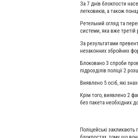
За 7 днів блокпости насе
легковиків, а також пона
Ретельний огляд та пере
системи, яка вже третій
За результатами превент
незаконних збройних фор
Блоковано 3 спроби пров
підрозділів поліції 2 ро
Виявлено 5 осіб, які зна
Крім того, виявлено 2 ф
без пакета необхідних д
Поліцейські закликають 
блокпостах, тому що вон