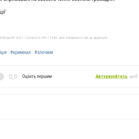
ції
бхідний текст і натисніть Ctrl + Enter, щоб повідомити про це редакцію
іція
#кримінал
#злочини
0,0
Оцініть першим
Авторизуйтесь
, щоб