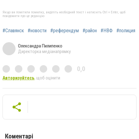
Якщо ви помітили помилку, виділіть необхідний текст і натисніть Ctrl + Enter, щоб
повідомити про це редакцію
#Славянск
#новости
#референдум
#район
#НВФ
#полиция
Олександра Пилипенко
Директорка медіанапрямку
0,0
Авторизуйтесь
, щоб оцінити
Коментарі