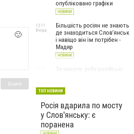
опубліковано графіки
НОВИНИ
Більшість росіян не знають
12:11
Вчора
де знаходиться Слов’янськ
🙂
і навіщо він їм потрібен -
Мадяр
НОВИНИ
За минулу добу російські
11:09
Вчора
війська 13 разів атакували
Слов'янськ. Хроніка
Додати
великої війни: 6 серпня
ТОП НОВИНИ
НОВИНИ
Росія вдарила по мосту
у Слов'янську: є
поранена
НОВИНИ