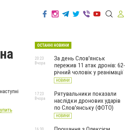
ОСТАННІ НОВИНИ
 на
За день Слов'янськ
20:23
Вчора
пережив 11 атак дронів: 62-
річний чоловік у реанімації
НОВИНИ
 наступні
Рятувальники показали
17:23
Вчора
наслідки дронових ударів
по Слов'янську (ФОТО)
упить
НОВИНИ
Прощання з Олексієм
16:30