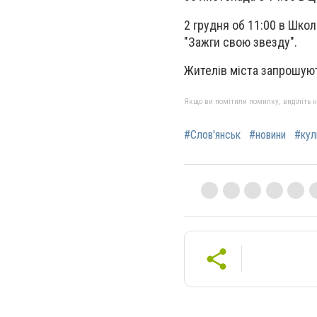
2 грудня об 11:00 в Шко
"Зажги свою звезду".
Жителів міста запрошую
Якщо ви помітили помилку, виділіть нео
#Слов'янськ
#новини
#кул