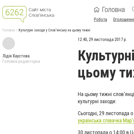
Головна
Робота
Оголошенн
Головна
Культурні заходи у Слов'янську на цьому тижні
12:40, 29 листопада 2017 р.
Культурні
Лідія Хаустова
Головна редакторка
цьому ти
На цьому тижні слов'янц
культурні заходи:
Сьогодні, 29 листопада о
українська співачка Мар
30 листопада о 14:00 в 