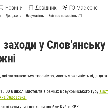
Новини
Довідник
ГО Має сенс
я
Довідкова
Нерухомість
Звіт про прозорість JTI
 заходи у Слов'янську
жні
і, які захоплюються творчістю, мають можливість відвідати
 18:00 в школі мистецтв в рамках Всеукраїнського туру
вист
'яна Садовська.
Центрі культури і довкілля пройде Кубок КВК