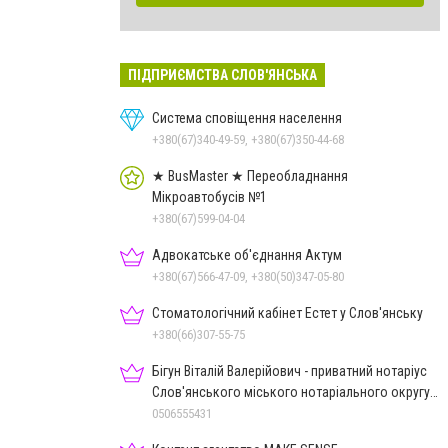
ПІДПРИЄМСТВА СЛОВ'ЯНСЬКА
Система сповіщення населення
+380(67)340-49-59, +380(67)350-44-68
★ BusMaster ★ Переобладнання
Мікроавтобусів №1
+380(67)599-04-04
Адвокатське об'єднання Актум
+380(67)566-47-09, +380(50)347-05-80
Стоматологічний кабінет Естет у Слов'янську
+380(66)307-55-75
Бігун Віталій Валерійович - приватний нотаріус
Слов'янського міського нотаріального округу
Дон.обл.
0506555431