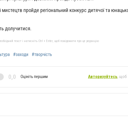
лі мистецтв пройде регіональний конкурс дитячої та юнацько
ть долучитися.
бхідний текст і натисніть Ctrl + Enter, щоб повідомити про це редакцію
ьтура
#заходи
#творчість
0,0
Оцініть першим
Авторизуйтесь
, щоб