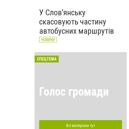
У Слов'янську
скасовують частину
автобусних маршрутів
НОВИНИ
СПЕЦТЕМА
Голос громади
Всі матеріали тут