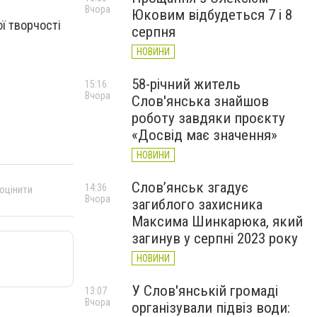
Вчора
Юковим відбудеться 7 і 8
ї творчості
серпня
НОВИНИ
58-річний житель
15:16
Вчора
Слов'янська знайшов
роботу завдяки проєкту
«Досвід має значення»
НОВИНИ
Слов’янськ згадує
14:36
 оцінити
Вчора
загиблого захисника
Максима Шинкарюка, який
загинув у серпні 2023 року
НОВИНИ
У Слов'янській громаді
13:07
Вчора
організували підвіз води: