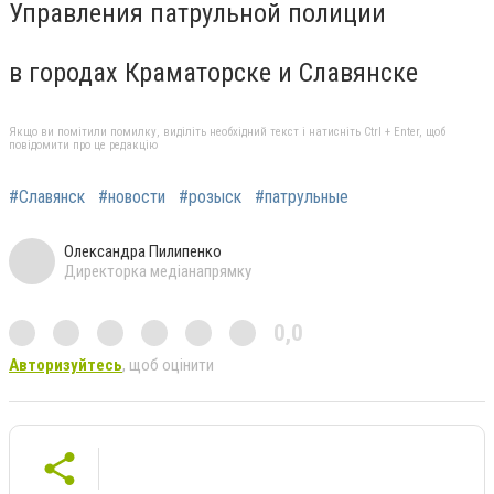
Управления патрульной полиции
в городах Краматорске и Славянске
Якщо ви помітили помилку, виділіть необхідний текст і натисніть Ctrl + Enter, щоб
повідомити про це редакцію
#Славянск
#новости
#розыск
#патрульные
Олександра Пилипенко
Директорка медіанапрямку
0,0
Авторизуйтесь
, щоб оцінити