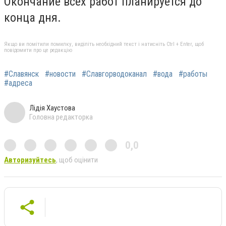
Окончание всех работ планируется до
конца дня.
Якщо ви помітили помилку, виділіть необхідний текст і натисніть Ctrl + Enter, щоб
повідомити про це редакцію
#Славянск
#новости
#Славгорводоканал
#вода
#работы
#адреса
Лідія Хаустова
Головна редакторка
0,0
Авторизуйтесь
, щоб оцінити