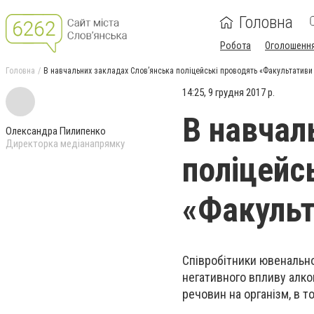
Головна
Робота
Оголошенн
Головна
В навчальних закладах Слов’янська поліцейські проводять «Факультативи 
14:25, 9 грудня 2017 р.
В навчал
Олександра Пилипенко
Директорка медіанапрямку
поліцейс
«Факульт
Співробітники ювенально
негативного впливу алког
речовин на організм, в т