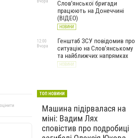
Вчора
Слов'янської бригади
працюють на Донеччині
(ВІДЕО)
НОВИНИ
Генштаб ЗСУ повідомив про
12:00
Вчора
ситуацію на Слов’янському
та найближчих напрямках
НОВИНИ
Слов’янськ обстріляли 13
11:18
Вчора
разів за добу. Хроніка
великої війни: 7 серпня
ТОП НОВИНИ
НОВИНИ
 оцінити
Машина підірвалася на
міні: Вадим Лях
сповістив про подробиці