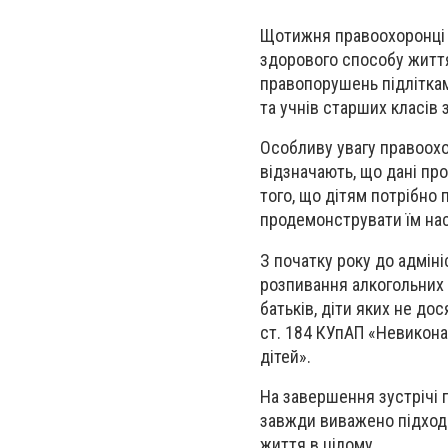
Щотижня правоохоронці п
здорового способу житт
правопорушень підліткам
та учнів старших класів 
Особливу увагу правоохо
відзначають, що дані пр
того, що дітям потрібно 
продемонструвати їм насл
З початку року до адміні
розпивання алкогольних н
батьків, діти яких не до
ст. 184 КУпАП «Невикона
дітей».
На завершення зустрічі п
завжди виважено підходит
життя в цілому.