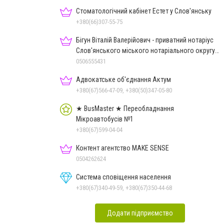
Стоматологічний кабінет Естет у Слов'янську
+380(66)307-55-75
Бігун Віталій Валерійович - приватний нотаріус
Слов'янського міського нотаріального округу
Дон.обл.
0506555431
Адвокатське об'єднання Актум
+380(67)566-47-09, +380(50)347-05-80
★ BusMaster ★ Переобладнання
Мікроавтобусів №1
+380(67)599-04-04
Контент агентство MAKE SENSE
0504262624
Система сповіщення населення
+380(67)340-49-59, +380(67)350-44-68
Додати підприємство