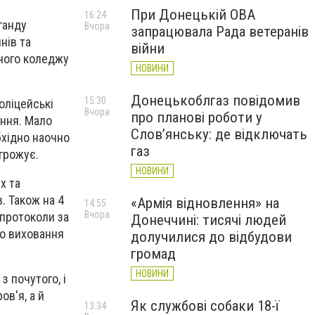
При Донецькій ОВА
16:24
ганду
Вчора
запрацювала Рада ветеранів
нів та
війни
йного коледжу
НОВИНИ
Донецькоблгаз повідомив
15:30
оліцейські
Вчора
про планові роботи у
іння. Мало
Слов’янську: де відключать
бхідно наочно
газ
агрожує.
НОВИНИ
х та
. Також на 4
«Армія відновлення» на
14:55
Вчора
 протоколи за
Донеччині: тисячі людей
до виховання
долучилися до відбудови
громад
НОВИНИ
з почутого, і
ов'я, а й
Як службові собаки 18-ї
13:34