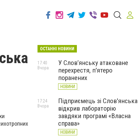
ОСТАННІ НОВИНИ
нська
У Слов’янську атаковане
17:40
Вчора
перехрестя, п'ятеро
поранених
НОВИНИ
Підприємець зі Слов'янська
17:24
Вчора
відкрив лабораторію
завдяки програмі «Власна
ки
справа»
психотропних
НОВИНИ