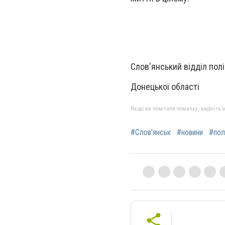
Слов'янський відділ полі
Донецької області
Якщо ви помітили помилку, виділіть нео
#Слов'янськ
#новини
#пол