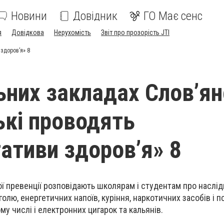
Новини
Довідник
ГО Має сенс
я
Довідкова
Нерухомість
Звіт про прозорість JTI
здоров’я» 8
ьних закладах Слов’я
ькі проводять
ативи здоров’я» 8
ї превенції розповідають школярам і студентам про наслід
олю, енергетичних напоїв, куріння, наркотичних засобів і 
ому числі і електронних цигарок та кальянів.