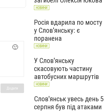
загибелі Олексія Юкова
НОВИНИ
Росія вдарила по мосту
у Слов'янську: є
поранена
🙂
НОВИНИ
У Слов'янську
скасовують частину
автобусних маршрутів
НОВИНИ
Додати
Слов'янськ увесь день 5
серпня був під атаками