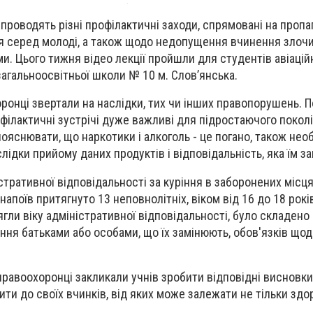
роводять різні профілактичні заходи, спрямовані на пропа
я серед молоді, а також щодо недопущення вчинення злочи
и. Цього тижня відео лекції пройшли для студентів авіаці
загальноосвітньої школи № 10 м. Слов’янська.
ронці звертали на наслідки, тих чи інших правопорушень. П
офілактичні зустрічі дуже важливі для підростаючого покол
пояснювати, що наркотики і алкоголь - це погано, також нео
ідки прийому даних продуктів і відповідальність, яка їм з
стративної відповідальності за куріння в заборонених місця
апоїв притягнуто 13 неповнолітніх, віком від 16 до 18 років
сягли віку адміністративної відповідальності, було складено
ння батьками або особами, що їх замінюють, обов'язків що
равоохоронці закликали учнів зробити відповідні висновки 
и до своїх вчинків, від яких може залежати не тільки здор