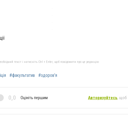
ції
бхідний текст і натисніть Ctrl + Enter, щоб повідомити про це редакцію
іція
#факультатив
#здоров'я
0,0
Оцініть першим
Авторизуйтесь
, щоб