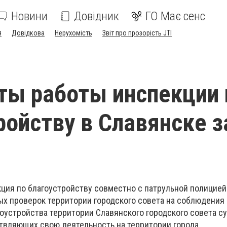
Новини
Довідник
ГО Має сенс
я
Довідкова
Нерухомість
Звіт про прозорість JTI
ты работы инспекции 
ройству в Славянске з
кция по благоустройству совместно с патрульной полицие
ых проверок территории городского совета на соблюдения 
оустройства территории Славянского городского совета с
твляющих свою деятельность на территории города.