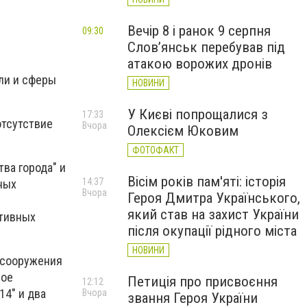
Вечір 8 і ранок 9 серпня
09:30
Слов’янськ перебував під
атакою ворожих дронів
ли и сферы
НОВИНИ
У Києві попрощалися з
17:33
отсутствие
Вчора
Олексієм Юковим
ФОТОФАКТ
ва города" и
Вісім років пам'яті: історія
14:37
ных
Вчора
Героя Дмитра Українського,
який став на захист України
ативных
після окупації рідного міста
НОВИНИ
 сооружения
ное
Петиція про присвоєння
12:12
14" и два
Вчора
звання Героя України