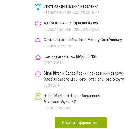
Система сповіщення населення
+380(67)340-49-59, +380(67)350-44-68
Адвокатське об'єднання Актум
+380(67)566-47-09, +380(50)347-05-80
Стоматологічний кабінет Естет у Слов'янську
+380(66)307-55-75
Контент агентство MAKE SENSE
0504262624
Бігун Віталій Валерійович - приватний нотаріус
Слов'янського міського нотаріального округу
Дон.обл.
0506555431
★ BusMaster ★ Переобладнання
Мікроавтобусів №1
+380(67)599-04-04
Додати підприємство