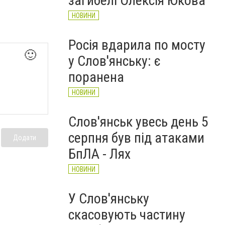
загибелі Олексія Юкова
НОВИНИ
Росія вдарила по мосту
🙂
у Слов'янську: є
поранена
НОВИНИ
Слов'янськ увесь день 5
серпня був під атаками
Додати
БпЛА - Лях
НОВИНИ
У Слов'янську
скасовують частину