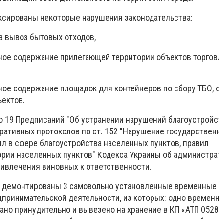
ксированы некоторые нарушения законодательства:
а вывоз бытовых отходов,
ное содержание прилегающей территории объектов торгов
ое содержание площадок для контейнеров по сбору ТБО, 
ъектов.
 19 Предписаний "Об устранении нарушений благоустройст
ративных протоколов по ст. 152 "Нарушение государствен
ил в сфере благоустройства населенных пунктов, правил
ории населенных пунктов" Кодекса Украины об администр
ивлечения виновных к ответственности.
ли демонтированы 3 самовольно установленные временные
принимательской деятельности, из которых: одно времен
но принудительно и вывезено на хранение в КП «АТП 0528