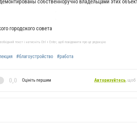
демонтированы собственноручно владельцами этих объек
ого городского совета
бхідний текст і натисніть Ctrl + Enter, щоб повідомити про це редакцію
пекция
#благоустройство
#работа
0,0
Оцініть першим
Авторизуйтесь
, щоб