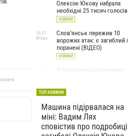
тов.
Олексію Юкову набрала
необхідні 25 тисяч голосів
НОВИНИ
Слов'янськ пережив 10
10:27
Вчора
ворожих атак: є загиблий і
поранені (ВІДЕО)
НОВИНИ
У Слов’янську атаковане
17:40
7 серпня
перехрестя, п'ятеро
 оцінити
поранених
ТОП НОВИНИ
НОВИНИ
Машина підірвалася на
міні: Вадим Лях
сповістив про подробиці