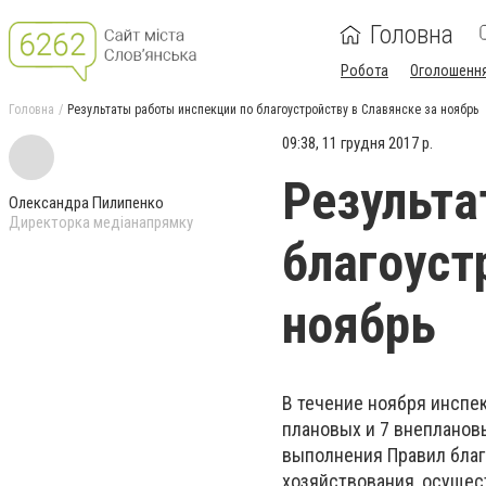
Головна
Робота
Оголошенн
Головна
Результаты работы инспекции по благоустройству в Славянске за ноябрь
09:38, 11 грудня 2017 р.
Результа
Олександра Пилипенко
Директорка медіанапрямку
благоуст
ноябрь
В течение ноября инспе
плановых и 7 внепланов
выполнения Правил благ
хозяйствования, осущес