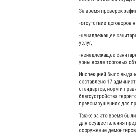
За время проверок зафи
-отсутствие договоров н
-ненадлежащее санитар
услуг,
-ненадлежащее санитарн
урны возле торговых об
Инспекцией было выдано
составлено 17 админист
стандартов, норм и прав
благоустройства террит
правонарушениях для пр
Также за это время бы
для осуществления пред
сооружение демонтирова