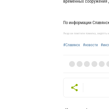
временных сооружения 
По информации Славянск
Якщо ви помітили помилку, виділіть нео
#Славянск
#новости
#инс