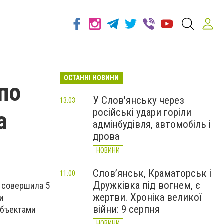
ОСТАННІ НОВИНИ
по
У Слов'янську через
13:03
російські удари горіли
а
адмінбудівля, автомобіль і
дрова
НОВИНИ
Слов’янськ, Краматорськ і
11:00
Дружківка під вогнем, є
й совершила 5
жертви. Хроніка великої
и
війни: 9 серпня
убъектами
НОВИНИ