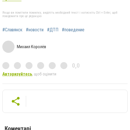
Якщо ви помітили помилку, виділіть необхідний текст і натисніть Ctrl + Enter, щоб
повідомити про це редакцію
#Славянск
#новости
#ДТП
#поведение
Михаил Королёв
0,0
Авторизуйтесь
, щоб оцінити
Коментарі