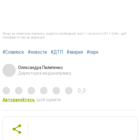
Якщо ви помітили помилку, виділіть необхідний текст і натисніть Ctrl + Enter, щоб
повідомити про це редакцію
#Славянск
#новости
#ДТП
#авария
#парк
Олександра Пилипенко
Директорка медіанапрямку
0,0
Авторизуйтесь
, щоб оцінити