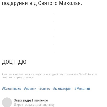
подарунки від Святого Миколая.
ДОЦТТДЮ
Якщо ви помітили помилку, виділіть необхідний текст і натисніть Ctrl + Enter, щоб
повідомити про це редакцію
#Слов'янськ
#новини
#свято
#майстерня
#Миколай
Олександра Пилипенко
Директорка медіанапрямку