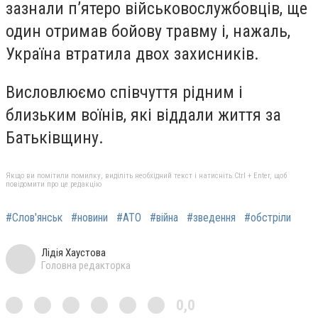
зазнали п’ятеро військовослужбовців, ще
один отримав бойову травму і, нажаль,
Україна втратила двох захисників.
Висловлюємо співчуття рідним і
близьким воїнів, які віддали життя за
Батьківщину.
Якщо ви помітили помилку, виділіть необхідний текст і натисніть Ctrl + Enter, щоб
повідомити про це редакцію
#Слов'янськ
#новини
#АТО
#війна
#зведення
#обстріли
Лідія Хаустова
Головна редакторка
0,0