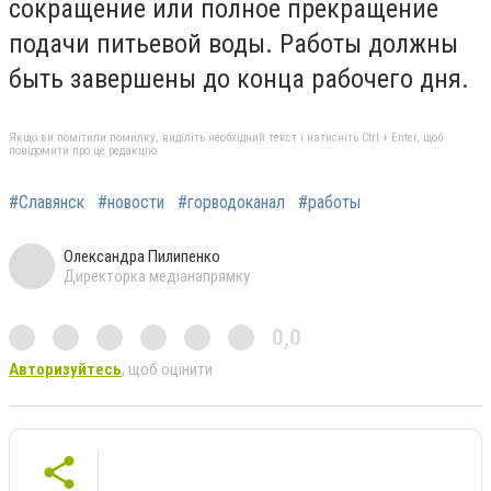
сокращение или полное прекращение
подачи питьевой воды. Работы должны
быть завершены до конца рабочего дня.
Якщо ви помітили помилку, виділіть необхідний текст і натисніть Ctrl + Enter, щоб
повідомити про це редакцію
#Славянск
#новости
#горводоканал
#работы
Олександра Пилипенко
Директорка медіанапрямку
0,0
Авторизуйтесь
, щоб оцінити