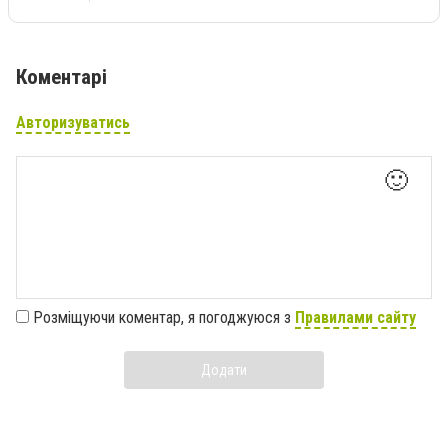
Коментарі
Авторизуватись
🙂
Розміщуючи коментар, я погоджуюся з
Правилами сайту
Додати