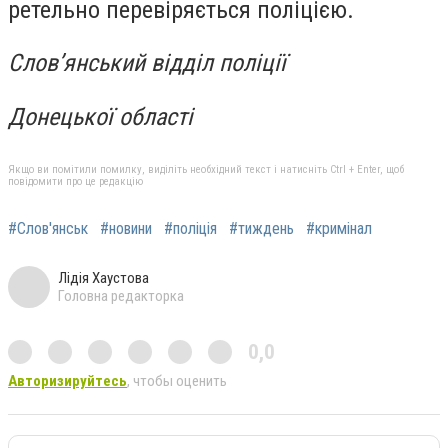
ретельно перевіряється поліцією.
Слов’янський відділ поліції
Донецької області
Якщо ви помітили помилку, виділіть необхідний текст і натисніть Ctrl + Enter, щоб
повідомити про це редакцію
#Слов'янськ
#новини
#поліція
#тиждень
#кримінал
Лідія Хаустова
Головна редакторка
0,0
Авторизируйтесь
, чтобы оценить