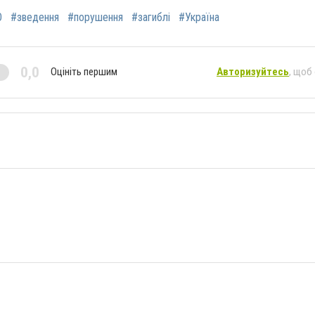
О
#зведення
#порушення
#загиблі
#Україна
0,0
Оцініть першим
Авторизуйтесь
, щоб