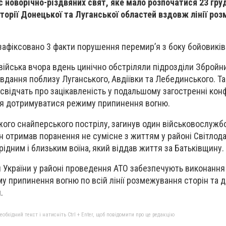
 новорічно-різдвяних свят, яке мало розпочатися 23 груд
торії Донецької та Луганської областей вздовж лінії ро
афіксовано 3 факти порушення перемир’я з боку бойовиків
війська вчора вдень цинічно обстріляли підрозділи Збройн
авдання поблизу Луганського, Авдіївки та Лебединського. Та
 свідчать про зацікавленість у подальшому загостренні конф
я дотримуватися режиму припинення вогню.
жого снайперського пострілу, загинув один військовослужб
н отримав поранення не сумісне з життям у районі Світлода
ідним і близьким воїна, який віддав життя за Батьківщину.
 України у районі проведення АТО забезпечують виконання 
 припинення вогню по всій лінії розмежування сторін та
.
бхідний текст і натисніть Ctrl + Enter, щоб повідомити про це редакцію