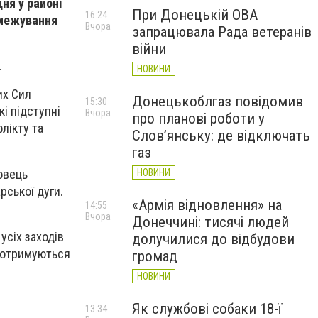
ня у районі
При Донецькій ОВА
16:24
змежування
Вчора
запрацювала Рада ветеранів
війни
.
НОВИНИ
их Сил
Донецькоблгаз повідомив
15:30
кі підступні
Вчора
про планові роботи у
лікту та
Слов’янську: де відключать
газ
овець
НОВИНИ
рської дуги.
«Армія відновлення» на
14:55
Вчора
Донеччині: тисячі людей
усіх заходів
долучилися до відбудови
 дотримуються
громад
НОВИНИ
Як службові собаки 18-ї
13:34