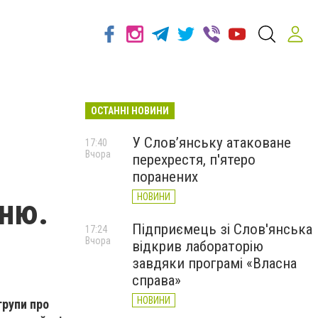
ОСТАННІ НОВИНИ
У Слов’янську атаковане
17:40
Вчора
перехрестя, п'ятеро
поранених
НОВИНИ
ню.
Підприємець зі Слов'янська
17:24
Вчора
відкрив лабораторію
завдяки програмі «Власна
справа»
НОВИНИ
групи про