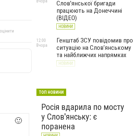
Вчора
Слов'янської бригади
працюють на Донеччині
(ВІДЕО)
НОВИНИ
 оцінити
Генштаб ЗСУ повідомив про
12:00
Вчора
ситуацію на Слов’янському
та найближчих напрямках
НОВИНИ
Слов’янськ обстріляли 13
11:18
Вчора
разів за добу. Хроніка
великої війни: 7 серпня
ТОП НОВИНИ
НОВИНИ
Росія вдарила по мосту
у Слов'янську: є
🙂
поранена
НОВИНИ