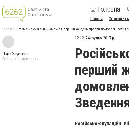
Головна
Робота
Оголошенн
Головна
Російсько-окупаційні війська в перший же день зірвали домовленности п
12:12, 24 грудня 2017 р.
Російсько
Лідія Хаустова
Головна редакторка
перший ж
домовлен
Зведення
Російсько-окупаційні в