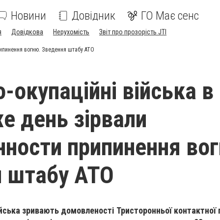
Новини
Довідник
ГО Має сенс
я
Довідкова
Нерухомість
Звіт про прозорість JTI
рипинення вогню. Зведення штабу АТО
-окупаційні війська в
е день зірвали
ности припинення вог
 штабу АТО
ійська зривають домовленості Тристоронньої контактної 