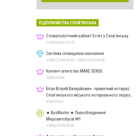
ПІДПРИЄМСТВА СЛОВ'ЯНСЬКА
Стоматологічний кабінет Естет у Слов'янську
+380(66)307-55-75
Система сповіщення населення
+380(67)340-49-59, +380(67)350-44-68
Контент агентство MAKE SENSE
0504262624
Бігун Віталій Валерійович - приватний нотаріус
Слов'янського міського нотаріального округу
Дон.обл.
0506555431
★ BusMaster ★ Переобладнання
Мікроавтобусів №1
+380(67)599-04-04