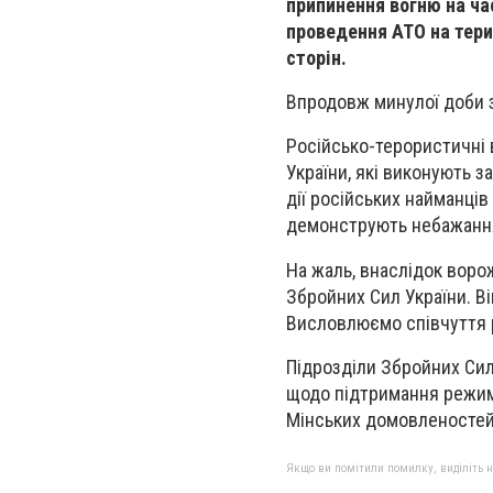
припинення вогню на час
проведення АТО на тери
сторін.
Впродовж минулої доби з
Російсько-терористичні 
України, які виконують з
дії російських найманців
демонструють небажанн
На жаль, внаслідок воро
Збройних Сил України. Ві
Висловлюємо співчуття р
Підрозділи Збройних Сил
щодо підтримання режиму
Мінських домовленостей
Якщо ви помітили помилку, виділіть нео