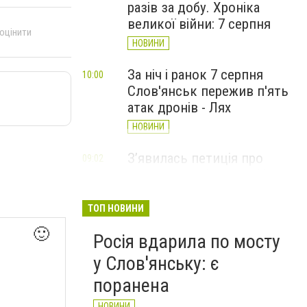
разів за добу. Хроніка
великої війни: 7 серпня
 оцінити
НОВИНИ
За ніч і ранок 7 серпня
10:00
Слов'янськ пережив п'ять
атак дронів - Лях
НОВИНИ
З’явилась петиція про
09:02
присвоєння Олексію Юкову
звання Героя України
(посмертно)
ТОП НОВИНИ
СТАТТІ
🙂
Росія вдарила по мосту
у Слов'янську: є
поранена
НОВИНИ