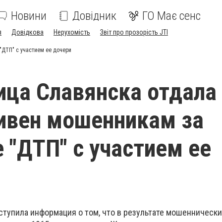
Новини
Довідник
ГО Має сенс
я
Довідкова
Нерухомість
Звіт про прозорість JTI
"ДТП" с участием ее дочери
ца Славянска отдала
ивен мошенникам за
 "ДТП" с участием ее
ступила информация о том, что в результате мошенническ