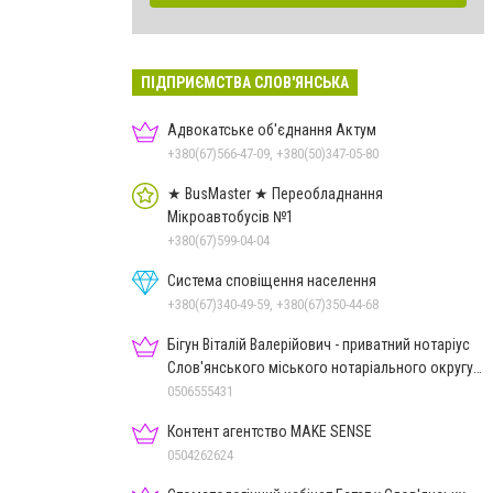
ПІДПРИЄМСТВА СЛОВ'ЯНСЬКА
Адвокатське об'єднання Актум
+380(67)566-47-09, +380(50)347-05-80
★ BusMaster ★ Переобладнання
Мікроавтобусів №1
+380(67)599-04-04
Система сповіщення населення
+380(67)340-49-59, +380(67)350-44-68
Бігун Віталій Валерійович - приватний нотаріус
Слов'янського міського нотаріального округу
Дон.обл.
0506555431
Контент агентство MAKE SENSE
0504262624