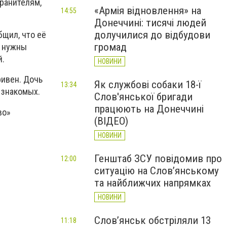
ранителям,
«Армія відновлення» на
14:55
Донеччині: тисячі людей
долучилися до відбудови
щил, что её
громад
ю нужны
й.
НОВИНИ
ривен. Дочь
Як службові собаки 18-ї
13:34
 знакомых.
Слов'янської бригади
працюють на Донеччині
во»
(ВІДЕО)
НОВИНИ
Генштаб ЗСУ повідомив про
12:00
ситуацію на Слов’янському
та найближчих напрямках
НОВИНИ
Слов’янськ обстріляли 13
11:18