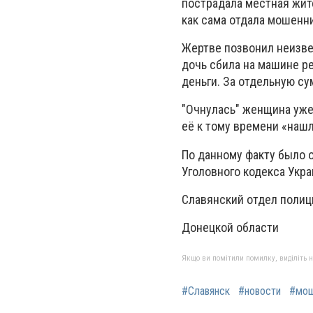
пострадала местная жит
как сама отдала мошенни
Жертве позвонил неизве
дочь сбила на машине р
деньги. За отдельную с
"Очнулась" женщина уже 
её к тому времени «нашл
По данному факту было 
Уголовного кодекса Укр
Славянский отдел полиц
Донецкой области
Якщо ви помітили помилку, виділіть нео
#Славянск
#новости
#мош