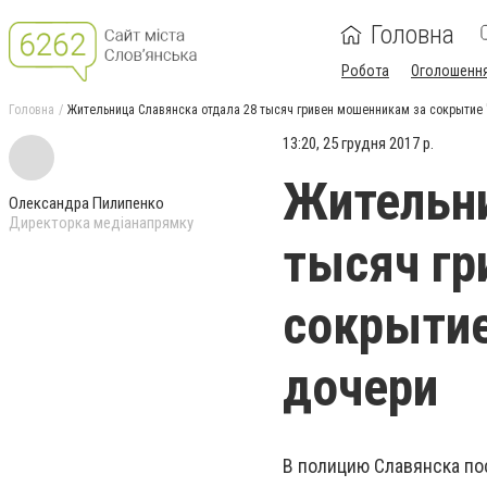
Головна
Робота
Оголошенн
Головна
Жительница Славянска отдала 28 тысяч гривен мошенникам за сокрытие 
13:20, 25 грудня 2017 р.
Жительни
Олександра Пилипенко
Директорка медіанапрямку
тысяч гр
сокрытие
дочери
В полицию Славянска по