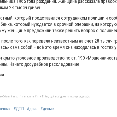
ельница 1965 года рождения. Женщина рассказала правоох
кам 28 тысяч гривен.
стный, который представился сотрудником полиции и сооб
ебенка, который нуждается в срочной операции, на котору
умму женщине предложили также решить вопрос с полицие
после того, как перевела неизвестным на счет 28 тысяч г
ась» сама собой – всё это время она находилась в гостях у
открыто уголовное производство по ст. 190 «Мошенничест
аины. Начато досудебное расследование.
ии
бхідний текст і натисніть Ctrl + Enter, щоб повідомити про це редакцію
енник
#ДТП
#дочь
#деньги