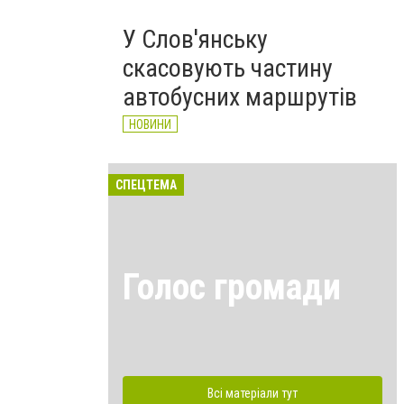
У Слов'янську
скасовують частину
автобусних маршрутів
НОВИНИ
СПЕЦТЕМА
Голос громади
Всі матеріали тут