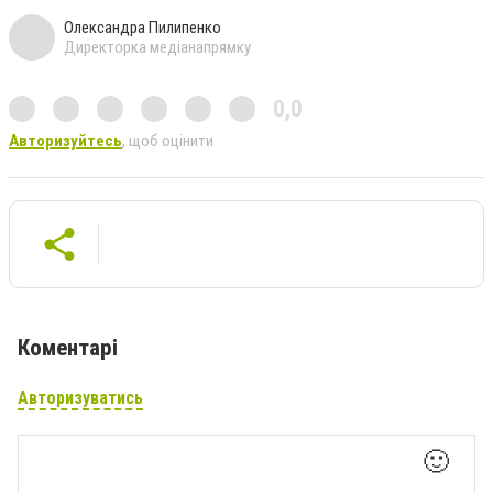
Олександра Пилипенко
Директорка медіанапрямку
0,0
Авторизуйтесь
, щоб оцінити
Коментарі
Авторизуватись
🙂