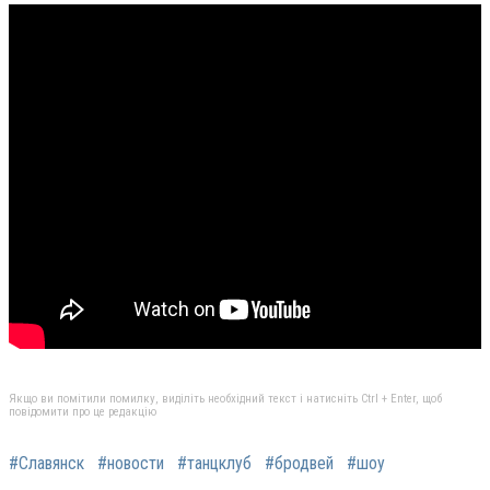
Якщо ви помітили помилку, виділіть необхідний текст і натисніть Ctrl + Enter, щоб
повідомити про це редакцію
#Славянск
#новости
#танцклуб
#бродвей
#шоу