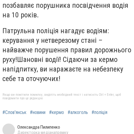
позбавляє порушника посвідчення водія
на 10 років.
Патрульна поліція нагадує водіям:
керування у нетверезому стані –
найважче порушення правил дорожнього
руху!Шановні водії! Сідаючи за кермо
напідпитку, ви наражаєте на небезпеку
себе та оточуючих!
Якщо ви помітили помилку, виділіть необхідний текст і натисніть Ctrl + Enter, щоб
повідомити про це редакцію
#Слов'янськ
#новини
#кермо
#алкоголь
#поліція
Олександра Пилипенко
Директорка медіанапрямку