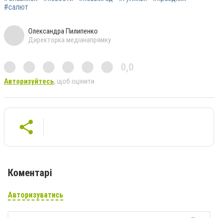
#салют
Олександра Пилипенко
Директорка медіанапрямку
0,0
Авторизуйтесь
, щоб оцінити
Коментарі
Авторизуватись