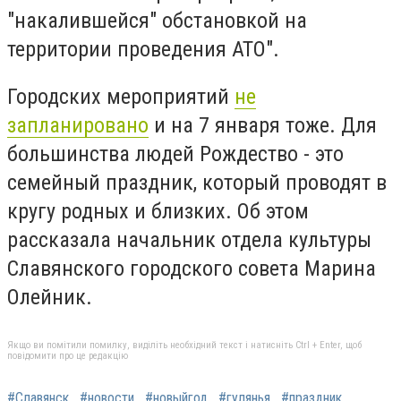
"накалившейся" обстановкой на
территории проведения АТО".
Городских мероприятий
не
запланировано
и на 7 января тоже. Для
большинства людей Рождество - это
семейный праздник, который проводят в
кругу родных и близких. Об этом
рассказала начальник отдела культуры
Славянского городского совета Марина
Олейник.
Якщо ви помітили помилку, виділіть необхідний текст і натисніть Ctrl + Enter, щоб
повідомити про це редакцію
#Славянск
#новости
#новыйгод
#гулянья
#праздник