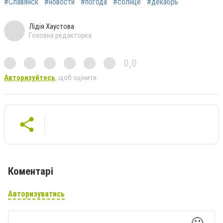
#Славянск
#новости
#погода
#солнце
#декабрь
Лідія Хаустова
Головна редакторка
0,0
Авторизуйтесь
, щоб оцінити
Коментарі
Авторизуватись
🙂