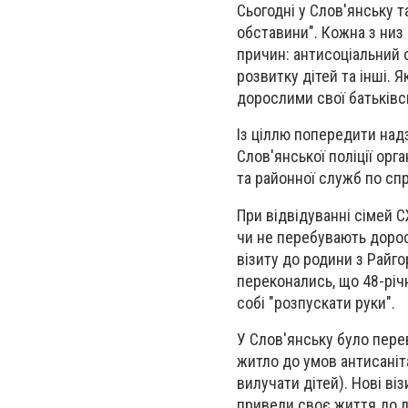
Сьогодні у Слов'янську та
обставини". Кожна з низ 
причин: антисоціальний 
розвитку дітей та інші.
дорослими свої батьківс
Із ціллю попередити надз
Слов'янської поліції орг
та районної служб по спр
При відвідуванні сімей 
чи не перебувають доросл
візиту до родини з Райго
переконались, що 48-річ
собі "розпускати руки".
У Слов'янську було пере
житло до умов антисаніт
вилучати дітей). Нові ві
привели своє життя до ла