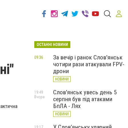
ОСТАННІ НОВИНИ
За вечір і ранок Слов'янськ
09:36
чотири рази атакували FPV-
ні"
дрони
НОВИНИ
Слов'янськ увесь день 5
19:49
Вчора
серпня був під атаками
БпЛА - Лях
лактична
НОВИНИ
У Слов’янську ударний
19:17