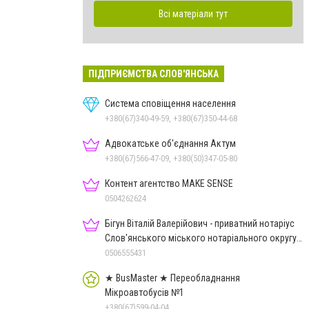
Всі матеріали тут
ПІДПРИЄМСТВА СЛОВ'ЯНСЬКА
Система сповіщення населення
+380(67)340-49-59, +380(67)350-44-68
Адвокатське об'єднання Актум
+380(67)566-47-09, +380(50)347-05-80
Контент агентство MAKE SENSE
0504262624
Бігун Віталій Валерійович - приватний нотаріус
Слов'янського міського нотаріального округу
Дон.обл.
0506555431
★ BusMaster ★ Переобладнання
Мікроавтобусів №1
+380(67)599-04-04