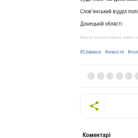
Слов'янський відділ полі
Донецькій області
Якщо ви помітили помилку, виділіть нео
#Славянск
#новости
#пол
Коментарі