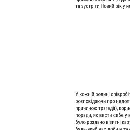
та зустріти Новий рік у 
У кожній родині співробі
розповідаючи про недопу
причиною трагедії), кор
поради, як вести себе у
було роздано візитні кар
будь-який час доби мож