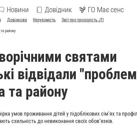
Новини
Довідник
ГО Має сенс
я
Довідкова
Нерухомість
Звіт про прозорість JTI
 та району
ворічними святами
кі відвідали "проблем
та та району
ірка умов проживання дітей у підоблікових сім'ях та профі
ають схильність до невиконання своїх обов'язків.