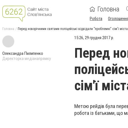
Головна
Робота
Оголошенн
Головна
Перед новорічними святами поліцейські відвідали "проблемні" сім'ї міста
15:26, 29 грудня 2017 р.
Перед но
Олександра Пилипенко
Директорка медіанапрямку
поліцейсь
сім'ї міс
Метою рейдів була перев
робота із батьками, що м