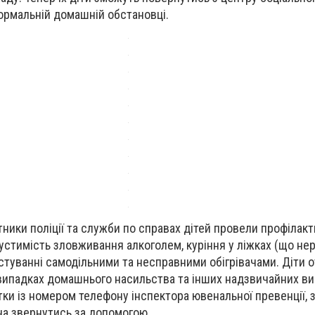
нормальній домашній обстановці.
тники поліції та служби по справах дітей провели профілакт
стимість зловживання алкоголем, куріння у ліжках (що нер
истуванні самодільними та несправними обігрівачами. Діти 
 випадках домашнього насильства та інших надзвичайних ви
тки із номером телефону інспектора ювенальної превенції, з
на звернутись за допомогою.