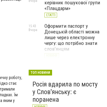
Вчора
керівник пошукової групи
«Плацдарм»
СТАТТІ
Оформити паспорт у
15:43
Вчора
Донецькій області можна
лише через електронну
чергу: що потрібно знати
слов’янцям
НОВИНИ
Рятувальники доставили
14:43
Вчора
гуманітарну допомогу
ТОП НОВИНИ
ичну роботу,
жителям села Маяки
Росія вдарила по мосту
ідко стає
НОВИНИ
отримали
у Слов'янську: є
падках. Їм
поранена
а яким у
НОВИНИ