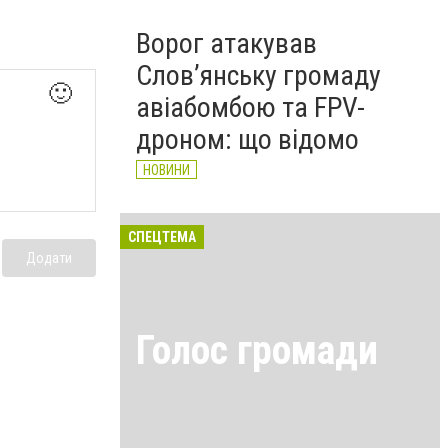
Ворог атакував
Слов’янську громаду
🙂
авіабомбою та FPV-
дроном: що відомо
НОВИНИ
СПЕЦТЕМА
Додати
Голос громади