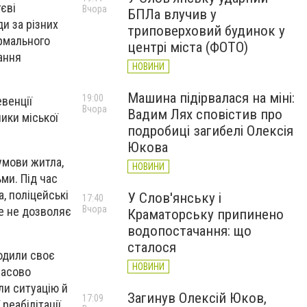
тєві
Вчора
БПЛа влучив у
ди за різних
триповерховий будинок у
ормального
центрі міста (ФОТО)
ання
НОВИНИ
Машина підірвалася на міні:
19:00
евенції
Вчора
Вадим Лях сповістив про
ники міської
подробиці загибелі Олексія
Юкова
умови житла,
НОВИНИ
ми. Під час
, поліцейські
У Слов'янську і
17:40
Вчора
ше не дозволяє
Краматорську припинено
водопостачання: що
сталося
водили своє
НОВИНИ
часово
ли ситуацію й
Загинув Олексій Юков,
17:09
реабілітації