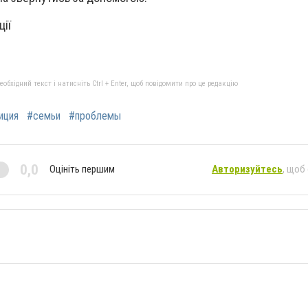
ції
бхідний текст і натисніть Ctrl + Enter, щоб повідомити про це редакцію
иция
#семьи
#проблемы
0,0
Оцініть першим
Авторизуйтесь
, щоб