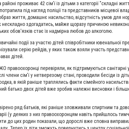
 районі проживає 42 сім'ї із дітьми з категорії "складні жит
потрапила під нагляд поліції та представників місцевої вла
образ життя, домашнє насильство, відсутність умов для н
 Як нескладно здогадатись, майже щоразу причиною невикон
ьких обов'язків стає їх надмірна любов до алкоголю.
вичайні події за участю дітей співробітники ювенальної пр
анізували серію рейдів, у яких також взяли участь представ
авах дітей.
СЖО правоохоронці перевіряли, як підтримуються санітарні 
і члени сім'ї у нетверезому стані, проводили бесіди із діть
родка, в якій раніше траплялись факти сімейного насильства
ний батько двох дітей вже зробив належні висновки і біль
вірено ряд батьків, які раніше зловживали спиртним та до
арії (у деяких з них правоохоронцям навіть прийшлось тим
зити до цих родин показали, що дорослі вже сповна виправи
ду. Тепер їх діти зможуть повернутись з центру соціальної 