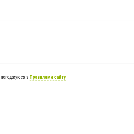
я погоджуюся з
Правилами сайту