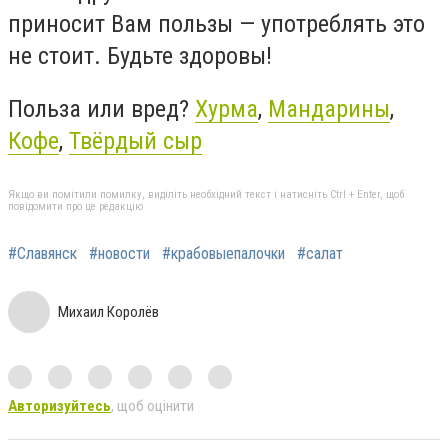
приносит Вам пользы — употреблять это
не стоит. Будьте здоровы!
Польза или вред?
Хурма
,
Мандарины
,
Кофе
,
Твёрдый сыр
Якщо ви помітили помилку, виділіть необхідний текст і натисніть Ctrl + Enter, щоб
повідомити про це редакцію
#Славянск
#новости
#крабовыепалочки
#салат
Михаил Королёв
Авторизуйтесь
, щоб оцінити