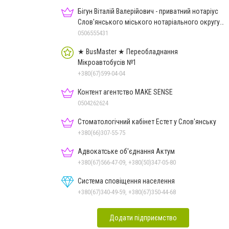
Бігун Віталій Валерійович - приватний нотаріус
Слов'янського міського нотаріального округу
Дон.обл.
0506555431
★ BusMaster ★ Переобладнання
Мікроавтобусів №1
+380(67)599-04-04
Контент агентство MAKE SENSE
0504262624
Стоматологічний кабінет Естет у Слов'янську
+380(66)307-55-75
Адвокатське об'єднання Актум
+380(67)566-47-09, +380(50)347-05-80
Система сповіщення населення
+380(67)340-49-59, +380(67)350-44-68
Додати підприємство