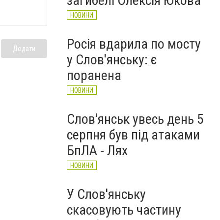
загибелі Олексія Юкова
НОВИНИ
Росія вдарила по мосту
Додати
у Слов'янську: є
поранена
НОВИНИ
Слов'янськ увесь день 5
серпня був під атаками
БпЛА - Лях
НОВИНИ
У Слов'янську
скасовують частину