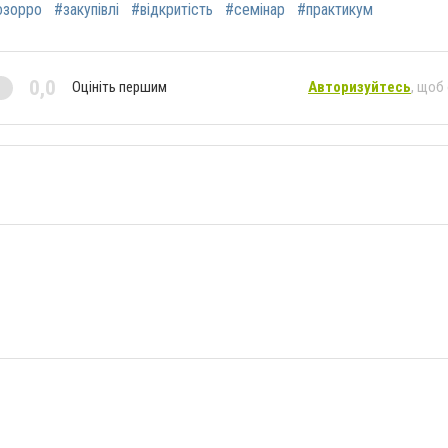
озорро
#закупівлі
#відкритість
#семінар
#практикум
0,0
Оцініть першим
Авторизуйтесь
, щоб