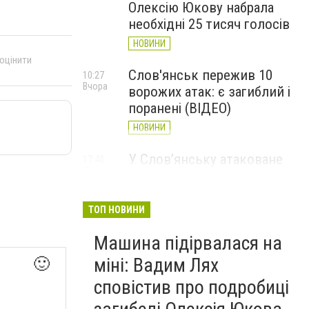
Олексію Юкову набрала
необхідні 25 тисяч голосів
НОВИНИ
 оцінити
Слов'янськ пережив 10
10:27
Вчора
ворожих атак: є загиблий і
поранені (ВІДЕО)
НОВИНИ
У Слов’янську атаковане
17:40
7 серпня
перехрестя, п'ятеро
поранених
ТОП НОВИНИ
НОВИНИ
Машина підірвалася на
міні: Вадим Лях
🙂
сповістив про подробиці