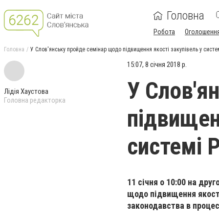
Головна
Робота
Оголошенн
Головна
У Слов'янську пройде семінар щодо підвищення якості закупівель у систем
15:07, 8 січня 2018 р.
У Слов'я
Лідія Хаустова
Головна редакторка
підвищен
системі 
11 січня о 10:00 на дру
щодо підвищення якості
законодавства в процесі