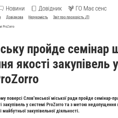
Новини
Довідник
ГО Має сенс
я
Довідкова
Нерухомість
Звіт про прозорість JTI
і ProZorro
нську пройде семінар
ня якості закупівель 
ProZorro
гому поверсі Слов'янської міської ради пройде семінар-п
 закупівель у системі ProZorro та з метою недопущення
 майбутньої закупівельної діяльності.