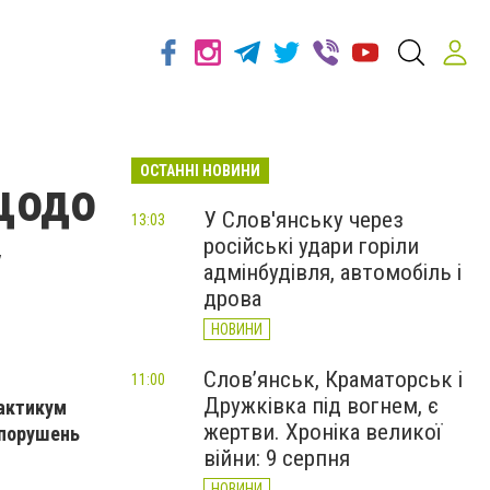
ОСТАННІ НОВИНИ
 щодо
У Слов'янську через
13:03
російські удари горіли
у
адмінбудівля, автомобіль і
дрова
НОВИНИ
Слов’янськ, Краматорськ і
11:00
Дружківка під вогнем, є
рактикум
жертви. Хроніка великої
 порушень
війни: 9 серпня
НОВИНИ