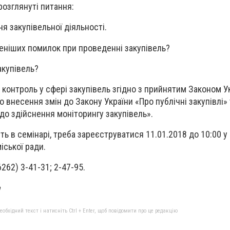
розглянуті питання:
я закупівельної діяльності.
еніших помилок при проведенні закупівель?
акупівель?
 контроль у сфері закупівель згідно з прийнятим Законом Ук
 внесення змін до Закону України «Про публічні закупівлі»
одо здійснення моніторингу закупівель».
ть в семінарі, треба зареєструватися 11.01.2018 до 10:00 у 
іської ради.
262) 3-41-31; 2-47-95.
а
бхідний текст і натисніть Ctrl + Enter, щоб повідомити про це редакцію