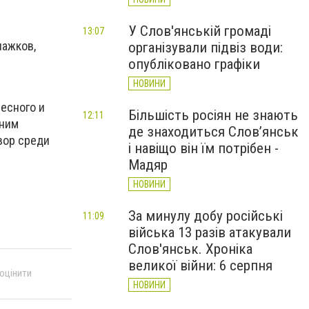
У Слов'янській громаді
13:07
лажков,
організували підвіз води:
опубліковано графіки
НОВИНИ
есного и
Більшість росіян не знають
12:11
дним
де знаходиться Слов’янськ
вор среди
і навіщо він їм потрібен -
Мадяр
НОВИНИ
За минулу добу російські
11:09
війська 13 разів атакували
Слов'янськ. Хроніка
великої війни: 6 серпня
 оцінити
НОВИНИ