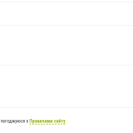
я погоджуюся з
Правилами сайту