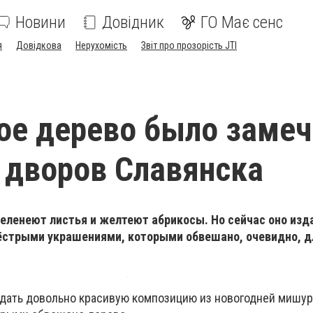
Новини
Довідник
ГО Має сенс
я
Довідкова
Нерухомість
Звіт про прозорість JTI
е дерево было замеч
 дворов Славянска
зеленеют листья и желтеют абрикосы. Но сейчас оно изд
ёстрыми украшениями, которыми обвешано, очевидно, д
дать довольно красивую композицию из новогодней мишур