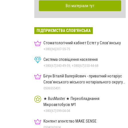
Всі матеріали тут
ПІДПРИЄМСТВА СЛОВ'ЯНСЬКА
Стоматологічний кабінет Естет у Слов'янську
+380(66)307-55-75
Система сповіщення населення
+380(67)340-49-59, +380(67)350-44-68
Бігун Віталій Валерійович - приватний нотаріус
Слов'янського міського нотаріального округу
Дон.обл.
0506555431
★ BusMaster ★ Переобладнання
Мікроавтобусів №1
+380(67)599-04-04
Контент агентство MAKE SENSE
0504262624