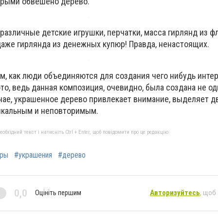
орыми обвешено дерево.
 различные детские игрушки, перчатки, масса гирлянд из ф
даже гирлянда из денежных купюр! Правда, ненастоящих.
м, как люди объединяются для создания чего нибудь интер
то, ведь данная композиция, очевидно, была создана не о
чае, украшенное дерево привлекает внимание, выделяет д
никальным и неповторимым.
бхідний текст і натисніть Ctrl + Enter, щоб повідомити про це редакцію
ры
#украшения
#дерево
0,0
Оцініть першим
Авторизуйтесь
, щоб