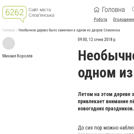
Головна
Робота
Оголошенн
Головна
Необычное дерево было замечено в одном из дворов Славянска
09:00, 12 січня 2018 р.
Необычно
Михаил Королёв
одном из
Летом на этом дереве 
привлекает внимание п
новогодних праздников.
До сих пор можно наблю