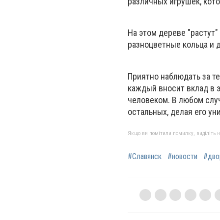
различных игрушек, кот
На этом дереве "растут"
разноцветные кольца и 
Приятно наблюдать за те
каждый вносит вклад в э
человеком. В любом слу
остальных, делая его у
Якщо ви помітили помилку, виділіть нео
#Славянск
#новости
#дво