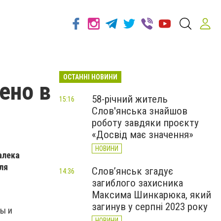
ОСТАННІ НОВИНИ
ено в
58-річний житель
15:16
Слов'янська знайшов
роботу завдяки проєкту
«Досвід має значення»
НОВИНИ
алека
ля
Слов’янськ згадує
14:36
загиблого захисника
Максима Шинкарюка, який
загинув у серпні 2023 року
ы и
НОВИНИ