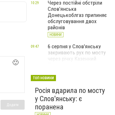
Через постійні обстріли
10:29
Слов’янська
Донецькоблгаз припиняє
обслуговування двох
районів
НОВИНИ
6 серпня у Слов'янську
09:47
закривають рух по мосту
через річку Казенний
🙂
Торець
НОВИНИ
ТОП НОВИНИ
За вечір і ранок Слов'янськ
09:36
Росія вдарила по мосту
чотири рази атакували FPV-
дрони
у Слов'янську: є
НОВИНИ
Додати
поранена
НОВИНИ