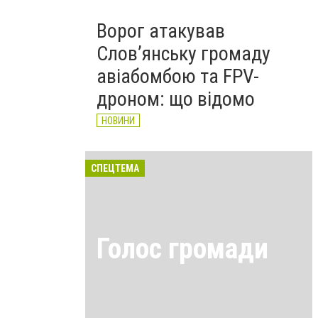
Ворог атакував
Слов’янську громаду
авіабомбою та FPV-
дроном: що відомо
НОВИНИ
СПЕЦТЕМА
Голос громади