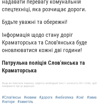
надавати перевагу комунальній
спецтехніці, яка розчищає дороги.
Будьте уважні та обережні!
Інформація щодо стану доріг
Краматорська та Слов'янська буде
оновлюватися кожні дві години!
Патрульна поліція Слов'янська та
Краматорська
Якщо ви помітили помилку, виділіть необхідний текст і натисніть Ctrl + Enter, щоб
повідомити про це редакцію
#Слов'янськ
#новини
#дороги
#небезпека
#сніг
#зима
#затори
#заметіль