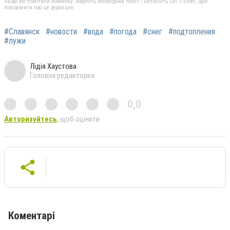
Якщо ви помітили помилку, виділіть необхідний текст і натисніть Ctrl + Enter, щоб
повідомити про це редакцію
#Славянск
#новости
#вода
#погода
#снег
#подтопления
#лужи
Лідія Хаустова
Головна редакторка
0,0
Авторизуйтесь
, щоб оцінити
Коментарі