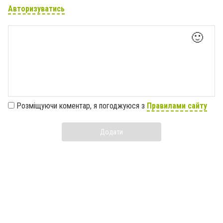
Авторизуватись
🙂
Розміщуючи коментар, я погоджуюся з
Правилами сайту
Додати