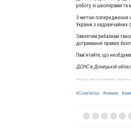
роботу зі школярами та 
З метою попередження н
України з надзвичайних с
Завзятим рибалкам також
дотримання правил безпе
Пам'ятайте, що необдум
ДСНС в Донецькій облас
Якщо ви помітили помилку, виділіть нео
#Слов'янськ
#новини
#зим