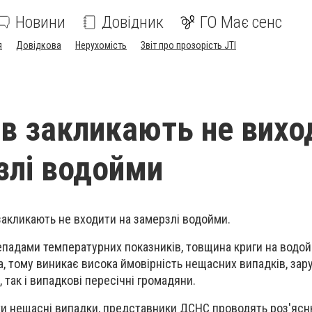
Новини
Довідник
ГО Має сенс
я
Довідкова
Нерухомість
Звіт про прозорість JTI
ів закликають не вихо
злі водойми
акликають не входити на замерзлі водойми.
репадами температурних показників, товщина криги на водой
на, тому виникає висока ймовірність нещасних випадків, за
 так і випадкові пересічні громадяни.
ти нещасні випадки, представники ДСНС проводять роз'яс