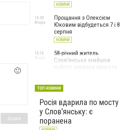
НОВИНИ
Прощання з Олексієм
16:30
Вчора
Юковим відбудеться 7 і 8
серпня
НОВИНИ
58-річний житель
15:16
Вчора
Слов'янська знайшов
роботу завдяки проєкту
🙂
«Досвід має значення»
НОВИНИ
ТОП НОВИНИ
Росія вдарила по мосту
у Слов'янську: є
поранена
Додати
НОВИНИ