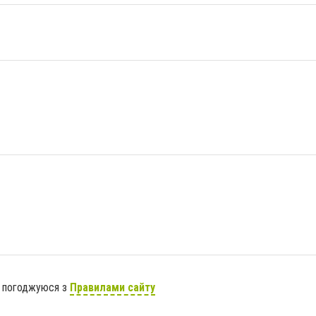
я погоджуюся з
Правилами сайту