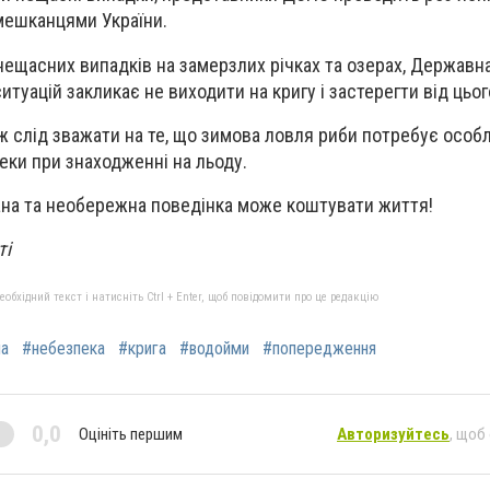
мешканцями України.
ещасних випадків на замерзлих річках та озерах, Державн
итуацій закликає не виходити на кригу і застерегти від цього
 слід зважати на те, що зимова ловля риби потребує особ
ки при знаходженні на льоду.
ана та необережна поведінка може коштувати життя!
ті
бхідний текст і натисніть Ctrl + Enter, щоб повідомити про це редакцію
а
#небезпека
#крига
#водойми
#попередження
0,0
Оцініть першим
Авторизуйтесь
, щоб