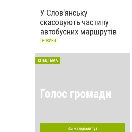
У Слов'янську
скасовують частину
автобусних маршрутів
НОВИНИ
СПЕЦТЕМА
Голос громади
Всі матеріали тут