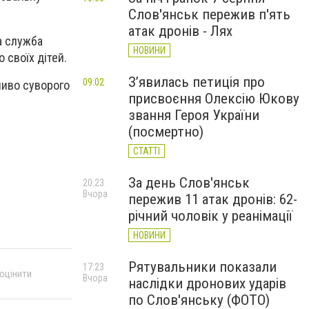
Слов'янськ пережив п'ять
атак дронів - Лях
а служба
НОВИНИ
 своїх дітей.
З’явилась петиція про
09:02
ливо суворого
присвоєння Олексію Юкову
звання Героя України
(посмертно)
СТАТТІ
За день Слов'янськ
20:23
Вчора
пережив 11 атак дронів: 62-
річний чоловік у реанімації
НОВИНИ
Рятувальники показали
17:23
 оцінити
Вчора
наслідки дронових ударів
по Слов'янську (ФОТО)