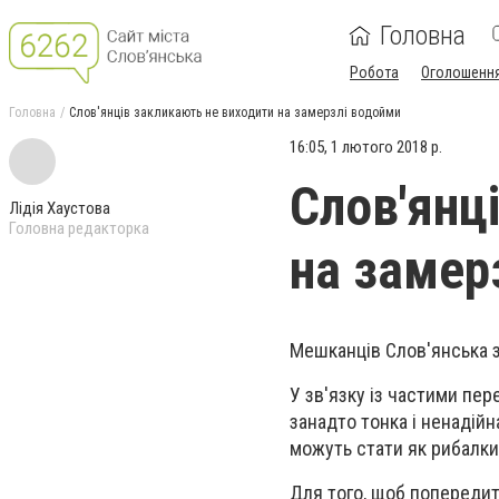
Головна
Робота
Оголошенн
Головна
Слов'янців закликають не виходити на замерзлі водойми
16:05, 1 лютого 2018 р.
Слов'янц
Лідія Хаустова
Головна редакторка
на замер
Мешканців Слов'янська з
У зв'язку із частими пе
занадто тонка і ненадій
можуть стати як рибалки,
Для того, щоб попереди