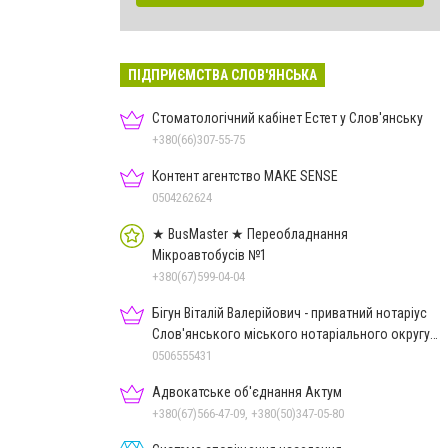
ПІДПРИЄМСТВА СЛОВ'ЯНСЬКА
Стоматологічний кабінет Естет у Слов'янську
+380(66)307-55-75
Контент агентство MAKE SENSE
0504262624
★ BusMaster ★ Переобладнання
Мікроавтобусів №1
+380(67)599-04-04
Бігун Віталій Валерійович - приватний нотаріус
Слов'янського міського нотаріального округу
Дон.обл.
0506555431
Адвокатське об'єднання Актум
+380(67)566-47-09, +380(50)347-05-80