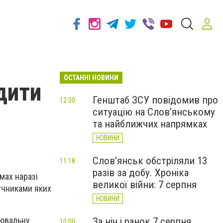
ОСТАННІ НОВИНИ
дити
Генштаб ЗСУ повідомив про
12:00
ситуацію на Слов’янському
та найближчих напрямках
НОВИНИ
Слов’янськ обстріляли 13
11:18
разів за добу. Хроніка
мах наразі
великої війни: 7 серпня
ручниками яких
НОВИНИ
нювальну
За ніч і ранок 7 серпня
10:00