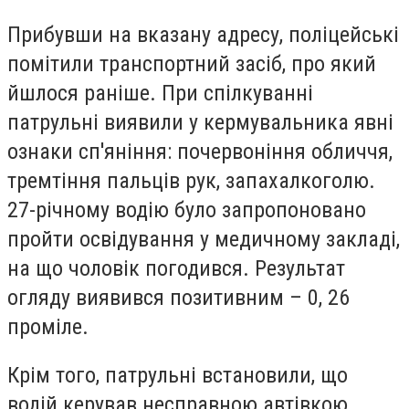
Прибувши на вказану адресу, поліцейські
помітили транспортний засіб, про який
йшлося раніше. При спілкуванні
патрульні виявили у кермувальника явні
ознаки сп'яніння: почервоніння обличчя,
тремтіння пальців рук, запахалкоголю.
27-річному водію було запропоновано
пройти освідування у медичному закладі,
на що чоловік погодився. Результат
огляду виявився позитивним – 0, 26
проміле.
Крім того, патрульні встановили, що
водій керував несправною автівкою