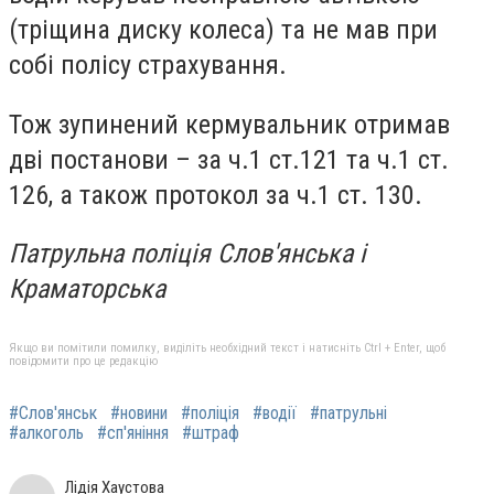
(тріщина диску колеса) та не мав при
собі полісу страхування.
Тож зупинений кермувальник отримав
дві постанови – за ч.1 ст.121 та ч.1 ст.
126, а також протокол за ч.1 ст. 130.
Патрульна поліція Слов'янська і
Краматорська
Якщо ви помітили помилку, виділіть необхідний текст і натисніть Ctrl + Enter, щоб
повідомити про це редакцію
#Слов'янськ
#новини
#поліція
#водії
#патрульні
#алкоголь
#сп'яніння
#штраф
Лідія Хаустова