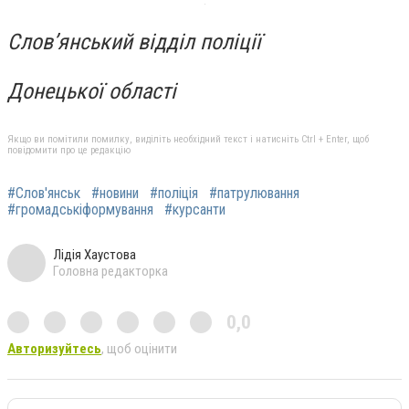
Слов’янський відділ поліції
Донецької області
Якщо ви помітили помилку, виділіть необхідний текст і натисніть Ctrl + Enter, щоб
повідомити про це редакцію
#Слов'янськ
#новини
#поліція
#патрулювання
#громадськіформування
#курсанти
Лідія Хаустова
Головна редакторка
0,0
Авторизуйтесь
, щоб оцінити