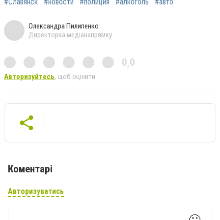
#Славянск
#новости
#полиция
#алкоголь
#авто
Олександра Пилипенко
Директорка медіанапрямку
0,0
Авторизуйтесь
, щоб оцінити
Коментарі
Авторизуватись
🙂