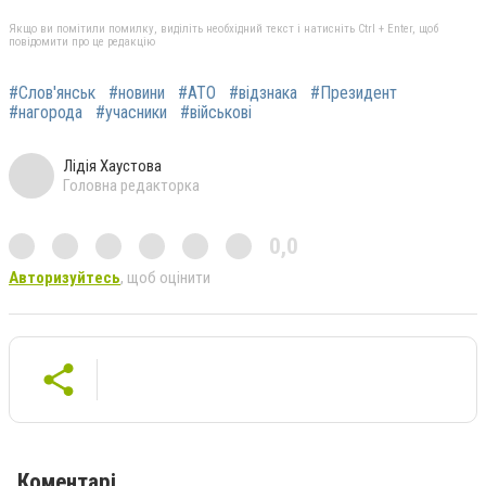
Якщо ви помітили помилку, виділіть необхідний текст і натисніть Ctrl + Enter, щоб
повідомити про це редакцію
#Слов'янськ
#новини
#АТО
#відзнака
#Президент
#нагорода
#учасники
#військові
Лідія Хаустова
Головна редакторка
0,0
Авторизуйтесь
, щоб оцінити
Коментарі