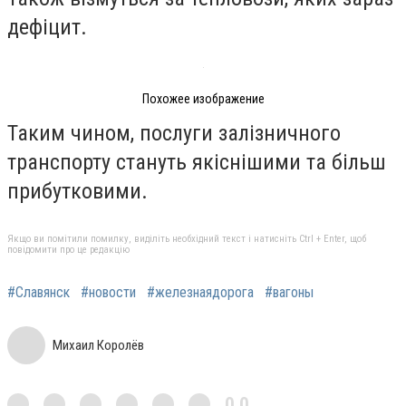
дефіцит.
Похожее изображение
Таким чином, послуги залізничного
транспорту стануть якіснішими та більш
прибутковими.
Якщо ви помітили помилку, виділіть необхідний текст і натисніть Ctrl + Enter, щоб
повідомити про це редакцію
#Славянск
#новости
#железнаядорога
#вагоны
Михаил Королёв
0,0