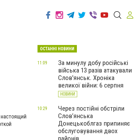
ОСТАННІ НОВИНИ
За минулу добу російські
11:09
війська 13 разів атакували
Слов'янськ. Хроніка
великої війни: 6 серпня
НОВИНИ
Через постійні обстріли
10:29
Слов’янська
я настоящий
Донецькоблгаз припиняє
откой
обслуговування двох
районів