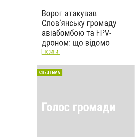
Ворог атакував
Слов’янську громаду
авіабомбою та FPV-
дроном: що відомо
НОВИНИ
СПЕЦТЕМА
Голос громади