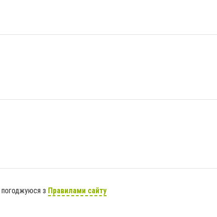
я погоджуюся з
Правилами сайту