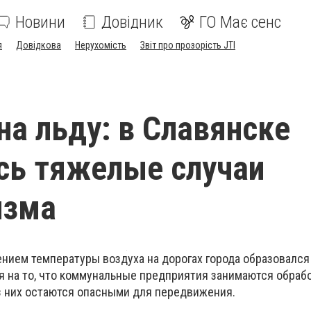
Новини
Довідник
ГО Має сенс
я
Довідкова
Нерухомість
Звіт про прозорість JTI
на льду: в Славянске
сь тяжелые случаи
изма
ением температуры воздуха на дорогах города образовалс
я на то, что коммунальные предприятия занимаются обраб
з них остаются опасными для передвижения.