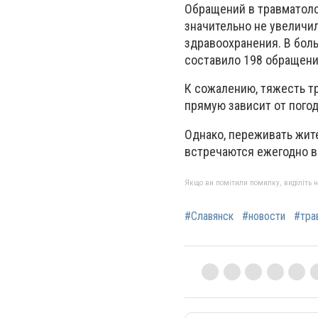
Обращений в травматоло
значительно не увеличил
здравоохранения. В боль
составило 198 обращен
К сожалению, тяжесть т
прямую зависит от пого
Однако, переживать жите
встречаются ежегодно в
Якщо ви помітили помилку, виділіть нео
#Славянск
#новости
#тра