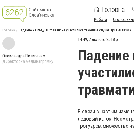
Головна
Робота
Оголошенн
Головна
Падение на льду: в Славянске участились тяжелые случаи травматизма
14:49, 7 лютого 2018 р.
Падение 
Олександра Пилипенко
Директорка медіанапрямку
участили
травмат
В связи с частым измен
ледовый каток. Несмотр
тротуаров, множество и