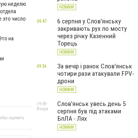
лую неделю
НОВИНИ
 отдела
е это число
6 серпня у Слов'янську
09:47
закривають рух по мосту
через річку Казенний
Это на
Торець
НОВИНИ
аи
За вечір і ранок Слов'янськ
09:36
чотири рази атакували FPV-
дрони
НОВИНИ
Слов'янськ увесь день 5
19:49
Вчора
серпня був під атаками
БпЛА - Лях
тобы оценить
НОВИНИ