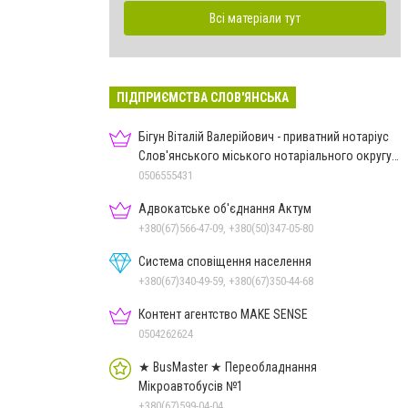
Всі матеріали тут
ПІДПРИЄМСТВА СЛОВ'ЯНСЬКА
Бігун Віталій Валерійович - приватний нотаріус
Слов'янського міського нотаріального округу
Дон.обл.
0506555431
Адвокатське об'єднання Актум
+380(67)566-47-09, +380(50)347-05-80
Система сповіщення населення
+380(67)340-49-59, +380(67)350-44-68
Контент агентство MAKE SENSE
0504262624
★ BusMaster ★ Переобладнання
Мікроавтобусів №1
+380(67)599-04-04