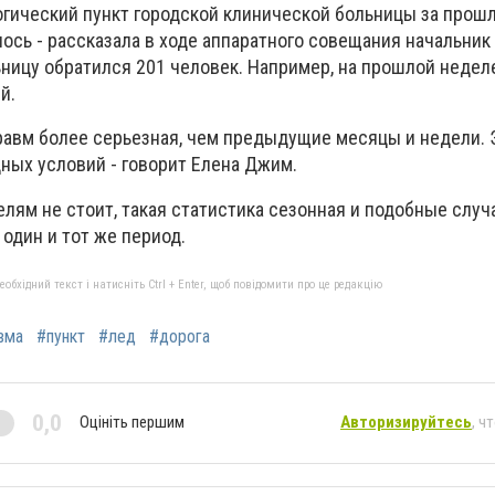
гический пункт городской клинической больницы за прош
ось - рассказала в ходе аппаратного совещания начальник
ницу обратился 201 человек. Например, на прошлой недел
ий.
равм более серьезная, чем предыдущие месяцы и недели. 
дных условий - говорит Елена Джим.
лям не стоит, такая статистика сезонная и подобные случ
 один и тот же период.
бхідний текст і натисніть Ctrl + Enter, щоб повідомити про це редакцію
вма
#пункт
#лед
#дорога
0,0
Оцініть першим
Авторизируйтесь
, ч