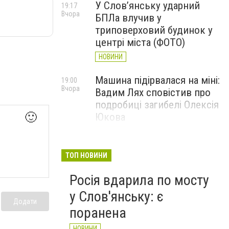
У Слов’янську ударний
19:17
Вчора
БПЛа влучив у
триповерховий будинок у
центрі міста (ФОТО)
НОВИНИ
Машина підірвалася на міні:
19:00
Вчора
Вадим Лях сповістив про
подробиці загибелі Олексія
🙂
Юкова
НОВИНИ
У Слов'янську і
17:40
ТОП НОВИНИ
Вчора
Краматорську припинено
Росія вдарила по мосту
водопостачання: що
сталося
у Слов'янську: є
Додати
НОВИНИ
поранена
НОВИНИ